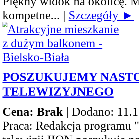
Piękny widok na okolicę. M
kompetne...
|
Szczegóły ►
POSZUKUJEMY NAST
TELEWIZYJNEGO
Cena: Brak
|
Dodano: 11.1
Praca:
Redakcja programu 