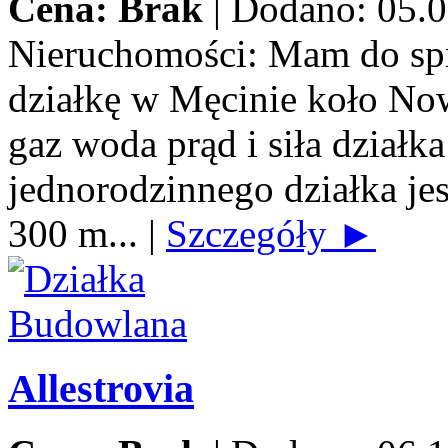
Cena: Brak
|
Dodano: 05.0
Nieruchomości:
Mam do spr
działkę w Męcinie koło No
gaz woda prąd i siła dzia
jednorodzinnego działka jes
300 m...
|
Szczegóły ►
Allestrovia