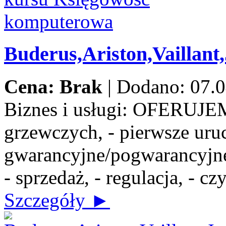
Buderus,Ariston,Vaillant
Cena: Brak
|
Dodano: 07.0
Biznes i usługi:
OFERUJEMY:
grzewczych, - pierwsze uru
gwarancyjne/pogwarancyjne,
- sprzedaż, - regulacja, - c
Szczegóły ►