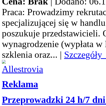
Cena: Brak
|
Dodano: 06.1
Praca:
Prowadzimy rekrutacj
specjalizującej się w handl
poszukuje przedstawicieli.
wynagrodzenie (wypłata w E
szklenia oraz...
|
Szczegóły
Reklama
Przeprowadzki 24 h/7 dni