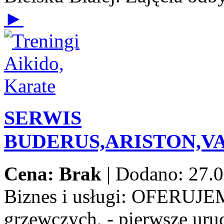
►
SERWIS
BUDERUS,ARISTON,V
Cena: Brak
|
Dodano: 27.0
Biznes i usługi:
OFERUJEMY:
grzewczych, - pierwsze uru