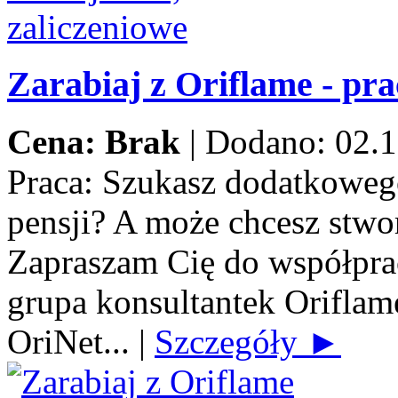
Zarabiaj z Oriflame - pra
Cena: Brak
|
Dodano: 02.1
Praca:
Szukasz dodatkowego
pensji? A może chcesz stwo
Zapraszam Cię do współprac
grupa konsultantek Orifla
OriNet...
|
Szczegóły ►