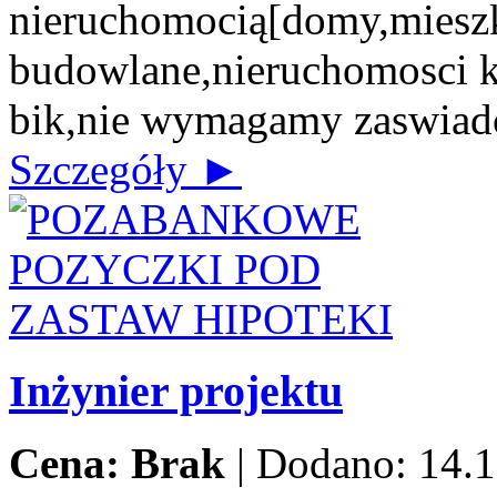
nieruchomocią[domy,mieszk
budowlane,nieruchomosci 
bik,nie wymagamy zaswiad
Szczegóły ►
Inżynier projektu
Cena: Brak
|
Dodano: 14.1