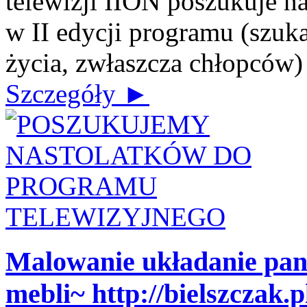
telewizji IION poszukuje n
w II edycji programu (szuk
życia, zwłaszcza chłopców) J
Szczegóły ►
Malowanie układanie pa
mebli~ http://bielszczak.p