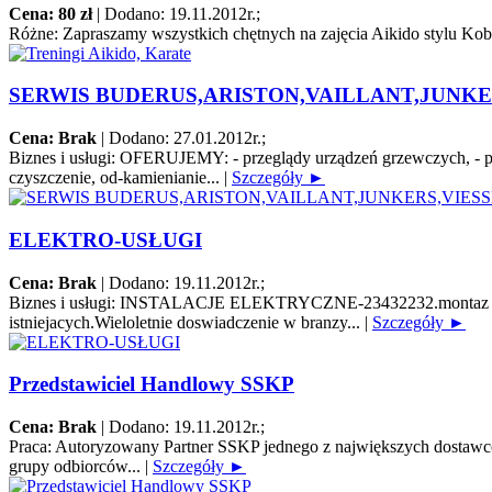
Cena: 80 zł
|
Dodano: 19.11.2012r.
;
Różne:
Zapraszamy wszystkich chętnych na zajęcia Aikido stylu Koba
SERWIS BUDERUS,ARISTON,VAILLANT,JUNKE
Cena: Brak
|
Dodano: 27.01.2012r.
;
Biznes i usługi:
OFERUJEMY: - przeglądy urządzeń grzewczych, - pierw
czyszczenie, od-kamienianie...
|
Szczegóły ►
ELEKTRO-USŁUGI
Cena: Brak
|
Dodano: 19.11.2012r.
;
Biznes i usługi:
INSTALACJE ELEKTRYCZNE-23432232.montaz instalacj
istniejacych.Wieloletnie doswiadczenie w branzy...
|
Szczegóły ►
Przedstawiciel Handlowy SSKP
Cena: Brak
|
Dodano: 19.11.2012r.
;
Praca:
Autoryzowany Partner SSKP jednego z największych dostawców 
grupy odbiorców...
|
Szczegóły ►