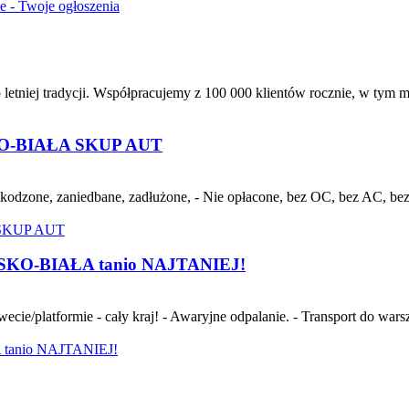
ie - Twoje ogłoszenia
letniej tradycji. Współpracujemy z 100 000 klientów rocznie, w tym m
-BIAŁA SKUP AUT
dzone, zaniedbane, zadłużone, - Nie opłacone, bez OC, bez AC, bez p
LSKO-BIAŁA tanio NAJTANIEJ!
atformie - cały kraj! - Awaryjne odpalanie. - Transport do warsztat