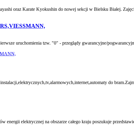
yashi oraz Karate Kyokushin do nowej sekcji w Bielsku Białej. Zajęc
RS,VIESSMANN,
sze uruchomienia tzw. "0" - przeglądy gwarancyjne/pogwarancyjne, -
i,elektrycznych,tv,alarmowych,internet,automaty do bram.Zajmuje
energii elektrycznej na obszarze całego kraju poszukuje przedstawic