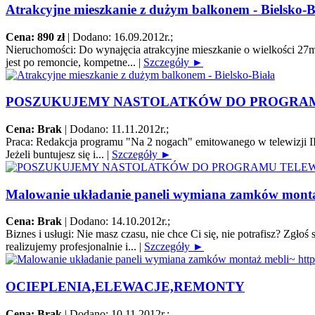
Atrakcyjne mieszkanie z dużym balkonem - Bielsko-B
Cena: 890 zł
|
Dodano: 16.09.2012r.
;
Nieruchomości:
Do wynajęcia atrakcyjne mieszkanie o wielkości 27m2
jest po remoncie, kompetne...
|
Szczegóły ►
POSZUKUJEMY NASTOLATKÓW DO PROGRA
Cena: Brak
|
Dodano: 11.11.2012r.
;
Praca:
Redakcja programu "Na 2 nogach" emitowanego w telewizji II
Jeżeli buntujesz się i...
|
Szczegóły ►
Malowanie układanie paneli wymiana zamków montaż 
Cena: Brak
|
Dodano: 14.10.2012r.
;
Biznes i usługi:
Nie masz czasu, nie chce Ci się, nie potrafisz? Zgł
realizujemy profesjonalnie i...
|
Szczegóły ►
OCIEPLENIA,ELEWACJE,REMONTY
Cena: Brak
|
Dodano: 10.11.2012r.
;