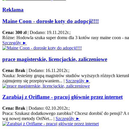
Reklama
Maine Coon - dorosłe koty do adopcji!!!!
Cena: 300 zł
|
Dodano: 19.11.2012r.
;
Różne:
Hodowla szuka super domu dla 3 kotów rasy maine coon - na za
Szczegóły ►
prace magisterskie, licencjackie, zaliczeniowe
Cena: Brak
|
Dodano: 16.11.2012r.
;
Nauka:
Jesteśmy grupą magistrów studiów wyższych różnych kierunk
zajmujemy się przepisywaniem...
|
Szczegóły ►
Zarabiaj z Oriflame - pracuj głównie przez internet
Cena: Brak
|
Dodano: 02.10.2012r.
;
Praca:
Szukasz dodatkowego zarobku? Chcesz dorobić do pensji? A mo
wg nowej metody OriNet...
|
Szczegóły ►