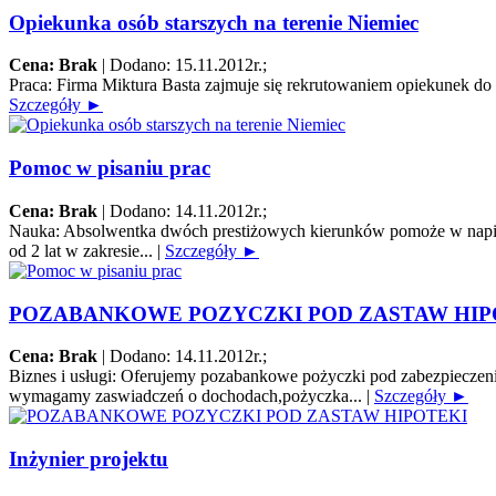
Opiekunka osób starszych na terenie Niemiec
Cena: Brak
|
Dodano: 15.11.2012r.
;
Praca:
Firma Miktura Basta zajmuje się rekrutowaniem opiekunek do o
Szczegóły ►
Pomoc w pisaniu prac
Cena: Brak
|
Dodano: 14.11.2012r.
;
Nauka:
Absolwentka dwóch prestiżowych kierunków pomoże w napisani
od 2 lat w zakresie...
|
Szczegóły ►
POZABANKOWE POZYCZKI POD ZASTAW HIP
Cena: Brak
|
Dodano: 14.11.2012r.
;
Biznes i usługi:
Oferujemy pozabankowe pożyczki pod zabezpieczenie
wymagamy zaswiadczeń o dochodach,pożyczka...
|
Szczegóły ►
Inżynier projektu