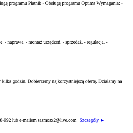
ługę programu Płatnik - Obsługę programu Optima Wymagania: -
 naprawa, - montaż urządzeń, - sprzedaż, - regulacja, -
ilka godzin. Dobierzemy najkorzystniejszą ofertę. Działamy na
-328-992 lub e-mailem sasmosx2@live.com
|
Szczegóły ►