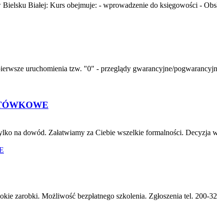
elsku Białej: Kurs obejmuje: - wprowadzenie do księgowości - Obs
sze uruchomienia tzw. "0" - przeglądy gwarancyjne/pogwarancyjne, -
OTÓWKOWE
ko na dowód. Załatwiamy za Ciebie wszelkie formalności. Decyzja w k
okie zarobki. Możliwość bezpłatnego szkolenia. Zgłoszenia tel. 200