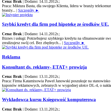
Cena: Brak
|
Dodano: 14.11.2012r.
;
Praca:
Miktura Basta, dla swojego Klienta, lidera w branży telek
branży...
|
Szczegóły ►
Szybki kredyt dla firm pod hipotekę ze środków UE.
Cena: Brak
|
Dodano: 14.11.2012r.
;
Biznes i usługi:
Potrzebujesz szybkiego kredytu na sfinansowanie s
zrealizujesz swój cel. Bez zbędnych...
|
Szczegóły ►
Reklama
Konsultant ds. reklamy- ETAT+ prowizja
Cena: Brak
|
Dodano: 13.11.2012r.
;
Praca:
Firma Katamixowia Paweł Janowski poszukuje na stanowisko k
kuponów reklamowych, zebranych w wygodnej ulotce DL-4, o nakła
Wykładowca kursu Księgowość komputerowa
Cena: Brak
|
Dodano: 13.11.2012r.
;