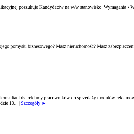
omunikacyjnej poszukuje Kandydatów na w/w stanowisko. Wymagania •
wojego pomysłu biznesowego? Masz nieruchomość? Masz zabezpieczeni
onsultant ds. reklamy pracowników do sprzedaży modułów reklamowy
dzie 10...
|
Szczegóły ►