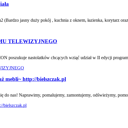
iała
 (Bardzo jasny duży pokój , kuchnia z oknem, łazienka, korytarz oraz
MU TELEWIZYJNEGO
ON poszukuje nastolatków chcących wziąć udział w II edycji program
mebli~ http://bielszczak.pl
oś się do nas! Naprawimy, pomalujemy, zamontujemy, odświeżymy, pomo