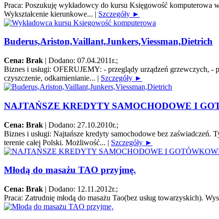
Praca:
Poszukuję wykładowcy do kursu Księgowość komputerowa w Bi
Wykształcenie kierunkowe...
|
Szczegóły ►
Buderus,Ariston,Vaillant,Junkers,Viessman,Dietrich
Cena: Brak
|
Dodano: 07.04.2011r.
;
Biznes i usługi:
OFERUJEMY: - przeglądy urządzeń grzewczych, - pierw
czyszczenie, odkamienianie...
|
Szczegóły ►
NAJTAŃSZE KREDYTY SAMOCHODOWE I G
Cena: Brak
|
Dodano: 27.10.2010r.
;
Biznes i usługi:
Najtańsze kredyty samochodowe bez zaświadczeń. Tyl
terenie całej Polski. Możliwość...
|
Szczegóły ►
Młodą do masażu TAO przyjmę.
Cena: Brak
|
Dodano: 12.11.2012r.
;
Praca:
Zatrudnię młodą do masażu Tao(bez usług towarzyskich). Wys