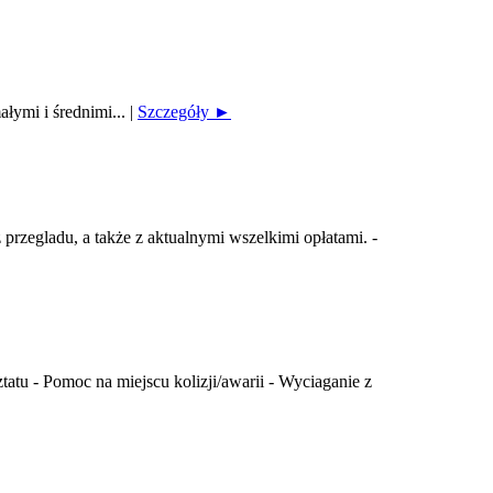
ałymi i średnimi...
|
Szczegóły ►
rzegladu, a także z aktualnymi wszelkimi opłatami. -
u - Pomoc na miejscu kolizji/awarii - Wyciaganie z