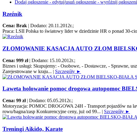
Dodaj ogłoszenie - edytuj/usuń ogłoszenie - wyróżnij ogłoszen
Rzeźnik
Cena: Brak
|
Dodano: 20.11.2012r.
;
Praca:
LSII Polska to światowy lider w dziedzinie HR o ponad 30-cio 
ZŁOMOWANIE KASACJA AUTO ZŁOM BIELSKO
Cena: 999 zł
|
Dodano: 15.10.2012r.
;
Biznes i usługi:
Skupujemy: - Osobowe, - Dostawcze, - Sprawne, uszko
Zarejestrowane w kraju...
|
Szczegóły ►
Laweta holowanie pomoc drogowa autopomoc BIE
Cena: 99 zł
|
Dodano: 05.05.2012r.
;
Motoryzacja:
POMOC DROGOWA 24H - Transport pojazdów na lawecie/pl
rowu/bagna/zasp Konkurencyjne ceny, już od 99...
|
Szczegóły ►
Treningi Aikido, Karate