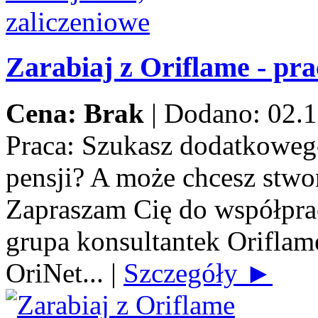
Zarabiaj z Oriflame - pra
Cena: Brak
|
Dodano: 02.1
Praca:
Szukasz dodatkowego
pensji? A może chcesz stwo
Zapraszam Cię do współprac
grupa konsultantek Orifla
OriNet...
|
Szczegóły ►