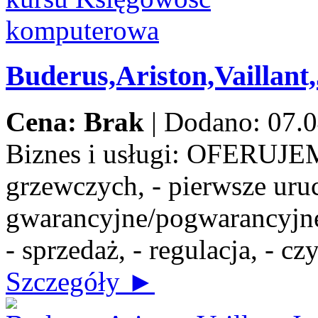
Buderus,Ariston,Vaillant
Cena: Brak
|
Dodano: 07.0
Biznes i usługi:
OFERUJEMY:
grzewczych, - pierwsze uru
gwarancyjne/pogwarancyjne,
- sprzedaż, - regulacja, - c
Szczegóły ►