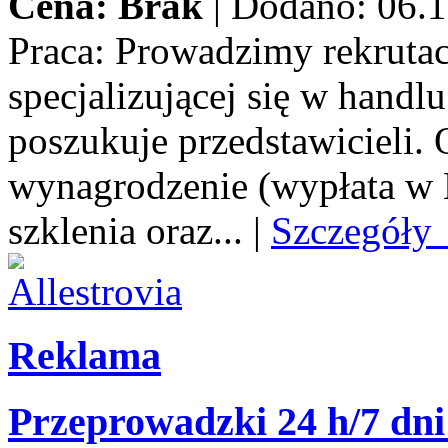
Cena: Brak
|
Dodano: 06.1
Praca:
Prowadzimy rekrutacj
specjalizującej się w handl
poszukuje przedstawicieli.
wynagrodzenie (wypłata w E
szklenia oraz...
|
Szczegóły
Reklama
Przeprowadzki 24 h/7 dni