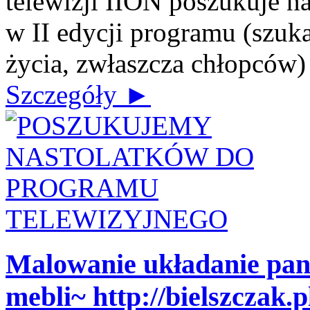
telewizji IION poszukuje n
w II edycji programu (szuk
życia, zwłaszcza chłopców) J
Szczegóły ►
Malowanie układanie pa
mebli~ http://bielszczak.p