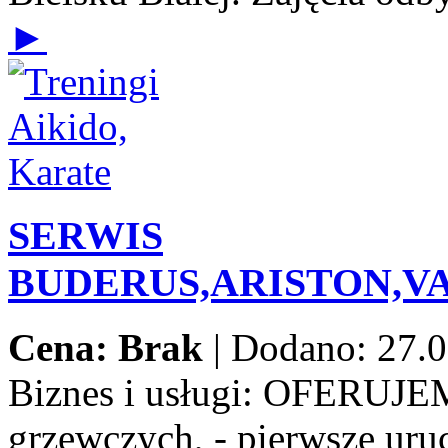
►
SERWIS
BUDERUS,ARISTON,V
Cena: Brak
|
Dodano: 27.0
Biznes i usługi:
OFERUJEMY:
grzewczych, - pierwsze uru