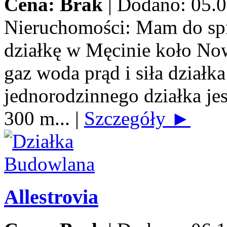
Cena: Brak
|
Dodano: 05.0
Nieruchomości:
Mam do spr
działkę w Męcinie koło No
gaz woda prąd i siła dzia
jednorodzinnego działka jes
300 m...
|
Szczegóły ►
Allestrovia