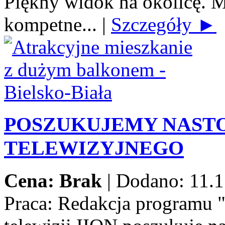
Piękny widok na okolicę. M
kompetne...
|
Szczegóły ►
POSZUKUJEMY NAST
TELEWIZYJNEGO
Cena: Brak
|
Dodano: 11.1
Praca:
Redakcja programu 