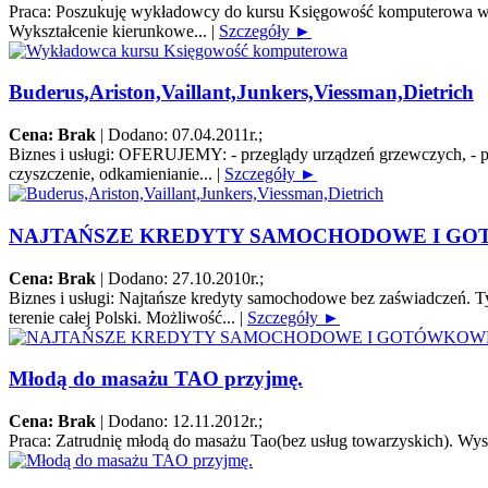
Praca:
Poszukuję wykładowcy do kursu Księgowość komputerowa w Bi
Wykształcenie kierunkowe...
|
Szczegóły ►
Buderus,Ariston,Vaillant,Junkers,Viessman,Dietrich
Cena: Brak
|
Dodano: 07.04.2011r.
;
Biznes i usługi:
OFERUJEMY: - przeglądy urządzeń grzewczych, - pierw
czyszczenie, odkamienianie...
|
Szczegóły ►
NAJTAŃSZE KREDYTY SAMOCHODOWE I G
Cena: Brak
|
Dodano: 27.10.2010r.
;
Biznes i usługi:
Najtańsze kredyty samochodowe bez zaświadczeń. Tyl
terenie całej Polski. Możliwość...
|
Szczegóły ►
Młodą do masażu TAO przyjmę.
Cena: Brak
|
Dodano: 12.11.2012r.
;
Praca:
Zatrudnię młodą do masażu Tao(bez usług towarzyskich). Wys