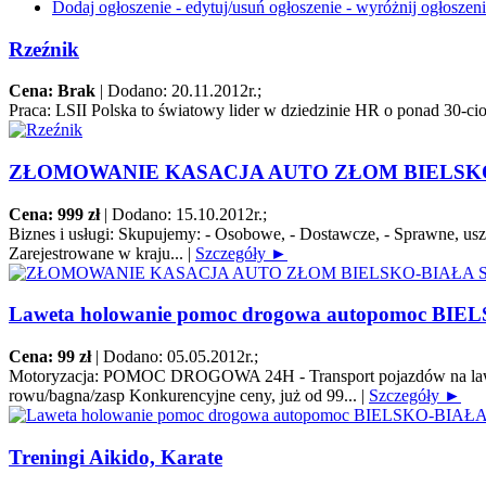
Dodaj ogłoszenie - edytuj/usuń ogłoszenie - wyróżnij ogłoszen
Rzeźnik
Cena: Brak
|
Dodano: 20.11.2012r.
;
Praca:
LSII Polska to światowy lider w dziedzinie HR o ponad 30-cio 
ZŁOMOWANIE KASACJA AUTO ZŁOM BIELSKO
Cena: 999 zł
|
Dodano: 15.10.2012r.
;
Biznes i usługi:
Skupujemy: - Osobowe, - Dostawcze, - Sprawne, uszko
Zarejestrowane w kraju...
|
Szczegóły ►
Laweta holowanie pomoc drogowa autopomoc BIE
Cena: 99 zł
|
Dodano: 05.05.2012r.
;
Motoryzacja:
POMOC DROGOWA 24H - Transport pojazdów na lawecie/pl
rowu/bagna/zasp Konkurencyjne ceny, już od 99...
|
Szczegóły ►
Treningi Aikido, Karate