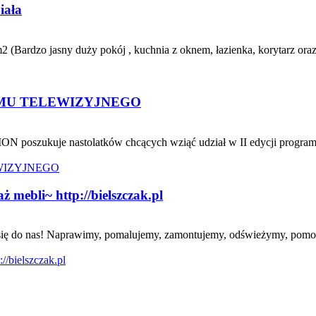
iała
 (Bardzo jasny duży pokój , kuchnia z oknem, łazienka, korytarz oraz
MU TELEWIZYJNEGO
ON poszukuje nastolatków chcących wziąć udział w II edycji program
mebli~ http://bielszczak.pl
oś się do nas! Naprawimy, pomalujemy, zamontujemy, odświeżymy, pomo