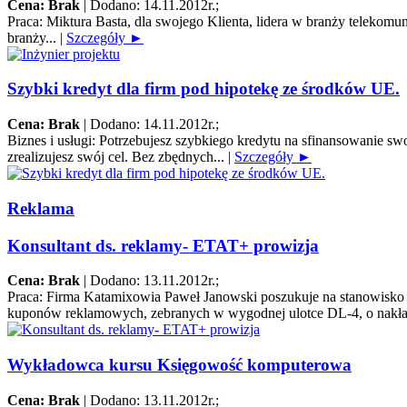
Cena: Brak
|
Dodano: 14.11.2012r.
;
Praca:
Miktura Basta, dla swojego Klienta, lidera w branży telek
branży...
|
Szczegóły ►
Szybki kredyt dla firm pod hipotekę ze środków UE.
Cena: Brak
|
Dodano: 14.11.2012r.
;
Biznes i usługi:
Potrzebujesz szybkiego kredytu na sfinansowanie s
zrealizujesz swój cel. Bez zbędnych...
|
Szczegóły ►
Reklama
Konsultant ds. reklamy- ETAT+ prowizja
Cena: Brak
|
Dodano: 13.11.2012r.
;
Praca:
Firma Katamixowia Paweł Janowski poszukuje na stanowisko k
kuponów reklamowych, zebranych w wygodnej ulotce DL-4, o nakła
Wykładowca kursu Księgowość komputerowa
Cena: Brak
|
Dodano: 13.11.2012r.
;