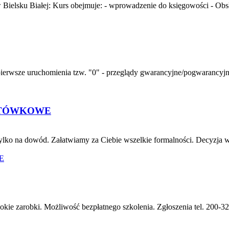
elsku Białej: Kurs obejmuje: - wprowadzenie do księgowości - Obs
sze uruchomienia tzw. "0" - przeglądy gwarancyjne/pogwarancyjne, -
OTÓWKOWE
ko na dowód. Załatwiamy za Ciebie wszelkie formalności. Decyzja w k
okie zarobki. Możliwość bezpłatnego szkolenia. Zgłoszenia tel. 200