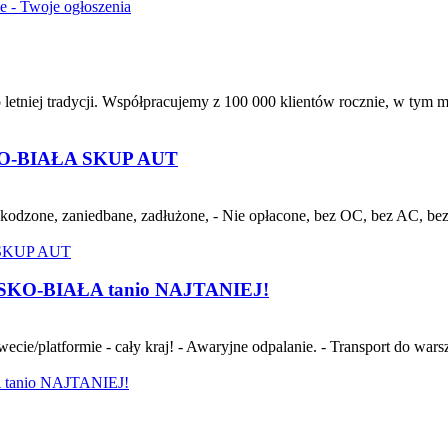
ie - Twoje ogłoszenia
letniej tradycji. Współpracujemy z 100 000 klientów rocznie, w tym m
-BIAŁA SKUP AUT
dzone, zaniedbane, zadłużone, - Nie opłacone, bez OC, bez AC, bez p
LSKO-BIAŁA tanio NAJTANIEJ!
atformie - cały kraj! - Awaryjne odpalanie. - Transport do warsztat