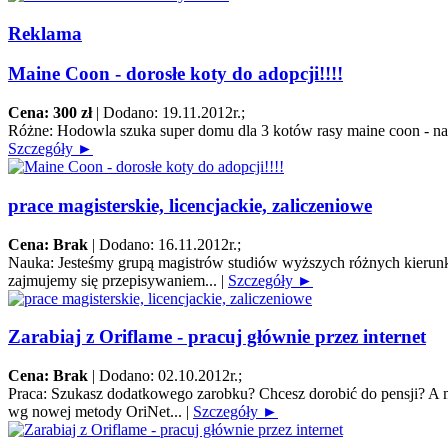
Reklama
Maine Coon - dorosłe koty do adopcji!!!!
Cena: 300 zł
|
Dodano: 19.11.2012r.
;
Różne:
Hodowla szuka super domu dla 3 kotów rasy maine coon - na za
Szczegóły ►
prace magisterskie, licencjackie, zaliczeniowe
Cena: Brak
|
Dodano: 16.11.2012r.
;
Nauka:
Jesteśmy grupą magistrów studiów wyższych różnych kierunk
zajmujemy się przepisywaniem...
|
Szczegóły ►
Zarabiaj z Oriflame - pracuj głównie przez internet
Cena: Brak
|
Dodano: 02.10.2012r.
;
Praca:
Szukasz dodatkowego zarobku? Chcesz dorobić do pensji? A mo
wg nowej metody OriNet...
|
Szczegóły ►