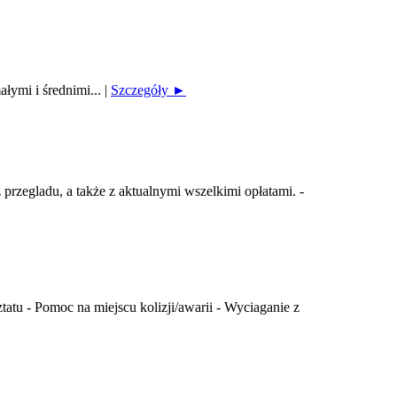
ałymi i średnimi...
|
Szczegóły ►
rzegladu, a także z aktualnymi wszelkimi opłatami. -
u - Pomoc na miejscu kolizji/awarii - Wyciaganie z