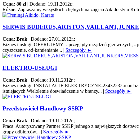
Cena: 80 zł
|
Dodano: 19.11.2012r.
;
Różne:
Zapraszamy wszystkich chętnych na zajęcia Aikido stylu Koba
SERWIS BUDERUS,ARISTON,VAILLANT,JUNKE
Cena: Brak
|
Dodano: 27.01.2012r.
;
Biznes i usługi:
OFERUJEMY: - przeglądy urządzeń grzewczych, - pierw
czyszczenie, od-kamienianie...
|
Szczegóły ►
ELEKTRO-USŁUGI
Cena: Brak
|
Dodano: 19.11.2012r.
;
Biznes i usługi:
INSTALACJE ELEKTRYCZNE-23432232.montaz instalacj
istniejacych.Wieloletnie doswiadczenie w branzy...
|
Szczegóły ►
Przedstawiciel Handlowy SSKP
Cena: Brak
|
Dodano: 19.11.2012r.
;
Praca:
Autoryzowany Partner SSKP jednego z największych dostawców 
grupy odbiorców...
|
Szczegóły ►