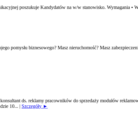
omunikacyjnej poszukuje Kandydatów na w/w stanowisko. Wymagania •
wojego pomysłu biznesowego? Masz nieruchomość? Masz zabezpieczeni
onsultant ds. reklamy pracowników do sprzedaży modułów reklamowy
dzie 10...
|
Szczegóły ►