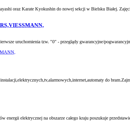
yashi oraz Karate Kyokushin do nowej sekcji w Bielsku Białej. Zajęc
RS,VIESSMANN,
sze uruchomienia tzw. "0" - przeglądy gwarancyjne/pogwarancyjne, -
i,elektrycznych,tv,alarmowych,internet,automaty do bram.Zajmuje
energii elektrycznej na obszarze całego kraju poszukuje przedstawic