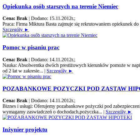
Opiekunka osób starszych na terenie Niemiec
Cena: Brak
|
Dodano: 15.11.2012r.
;
Praca:
Firma Miktura Basta zajmuje się rekrutowaniem opiekunek do o
Szczegóły ►
Pomoc w pisaniu prac
Cena: Brak
|
Dodano: 14.11.2012r.
;
Nauka:
Absolwentka dwóch prestiżowych kierunków pomoże w napisani
od 2 lat w zakresie...
|
Szczegóły ►
POZABANKOWE POZYCZKI POD ZASTAW HIP
Cena: Brak
|
Dodano: 14.11.2012r.
;
Biznes i usługi:
Oferujemy pozabankowe pożyczki pod zabezpieczenie
wymagamy zaswiadczeń o dochodach,pożyczka...
|
Szczegóły ►
Inżynier projektu