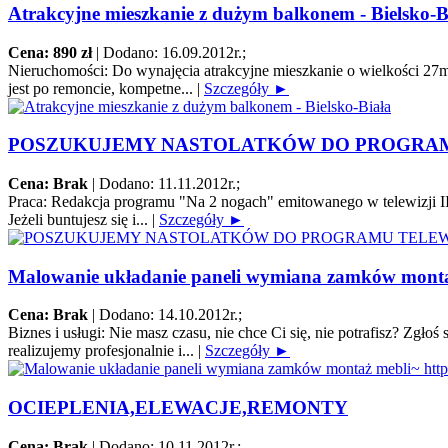
Atrakcyjne mieszkanie z dużym balkonem - Bielsko-B
Cena: 890 zł
|
Dodano: 16.09.2012r.
;
Nieruchomości:
Do wynajęcia atrakcyjne mieszkanie o wielkości 27m2
jest po remoncie, kompetne...
|
Szczegóły ►
POSZUKUJEMY NASTOLATKÓW DO PROGRA
Cena: Brak
|
Dodano: 11.11.2012r.
;
Praca:
Redakcja programu "Na 2 nogach" emitowanego w telewizji II
Jeżeli buntujesz się i...
|
Szczegóły ►
Malowanie układanie paneli wymiana zamków montaż 
Cena: Brak
|
Dodano: 14.10.2012r.
;
Biznes i usługi:
Nie masz czasu, nie chce Ci się, nie potrafisz? Zgł
realizujemy profesjonalnie i...
|
Szczegóły ►
OCIEPLENIA,ELEWACJE,REMONTY
Cena: Brak
|
Dodano: 10.11.2012r.
;