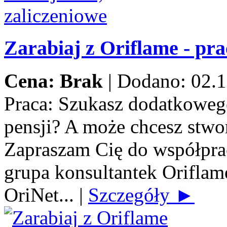
Zarabiaj z Oriflame - pra
Cena: Brak
|
Dodano: 02.1
Praca:
Szukasz dodatkowego
pensji? A może chcesz stwo
Zapraszam Cię do współprac
grupa konsultantek Orifla
OriNet...
|
Szczegóły ►