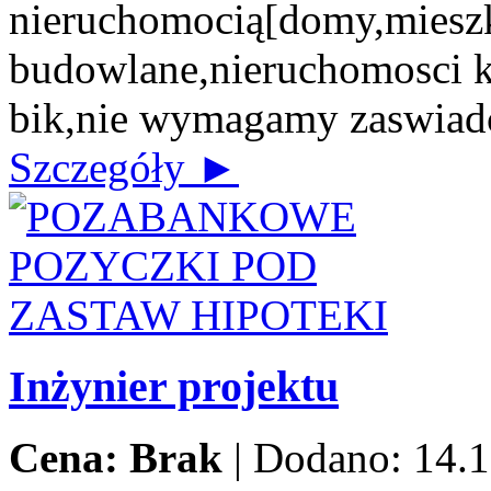
nieruchomocią[domy,mieszk
budowlane,nieruchomosci 
bik,nie wymagamy zaswiad
Szczegóły ►
Inżynier projektu
Cena: Brak
|
Dodano: 14.1