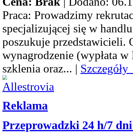
Cena: Brak
|
Dodano: 06.1
Praca:
Prowadzimy rekrutacj
specjalizującej się w handl
poszukuje przedstawicieli.
wynagrodzenie (wypłata w E
szklenia oraz...
|
Szczegóły
Reklama
Przeprowadzki 24 h/7 dni