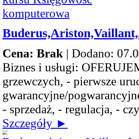
Buderus,Ariston,Vaillant
Cena: Brak
|
Dodano: 07.0
Biznes i usługi:
OFERUJEMY:
grzewczych, - pierwsze uru
gwarancyjne/pogwarancyjne,
- sprzedaż, - regulacja, - c
Szczegóły ►