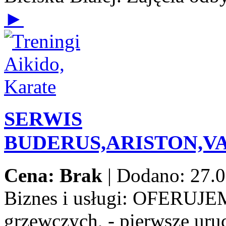
►
SERWIS
BUDERUS,ARISTON,V
Cena: Brak
|
Dodano: 27.0
Biznes i usługi:
OFERUJEMY:
grzewczych, - pierwsze uru