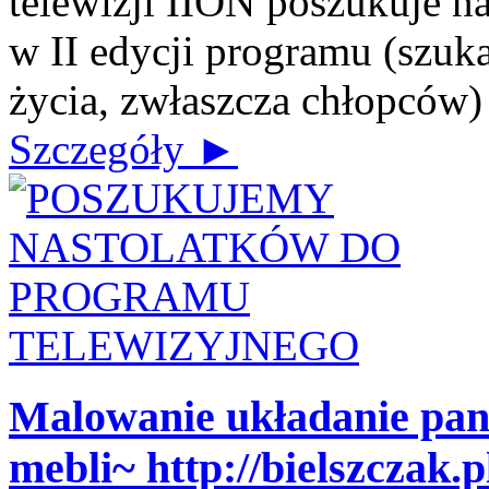
telewizji IION poszukuje n
w II edycji programu (szuk
życia, zwłaszcza chłopców) J
Szczegóły ►
Malowanie układanie pa
mebli~ http://bielszczak.p