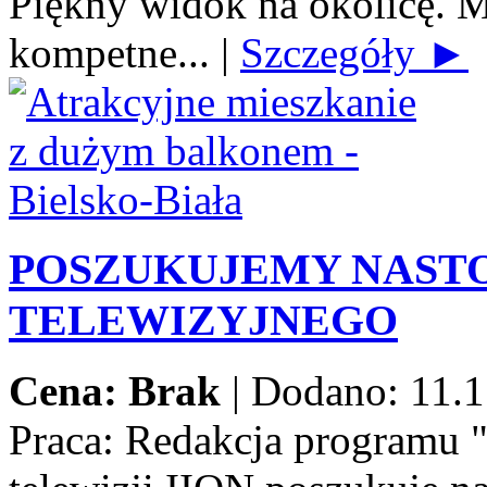
Piękny widok na okolicę. M
kompetne...
|
Szczegóły ►
POSZUKUJEMY NAST
TELEWIZYJNEGO
Cena: Brak
|
Dodano: 11.1
Praca:
Redakcja programu 