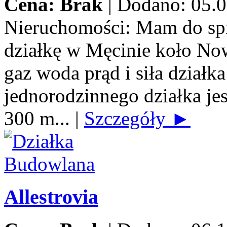
Cena: Brak
|
Dodano: 05.0
Nieruchomości:
Mam do spr
działkę w Męcinie koło No
gaz woda prąd i siła dzia
jednorodzinnego działka jes
300 m...
|
Szczegóły ►
Allestrovia