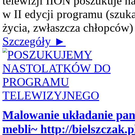
telewizji IION poszukuje n
w II edycji programu (szuk
życia, zwłaszcza chłopców) J
Szczegóły ►
Malowanie układanie pa
mebli~ http://bielszczak.p