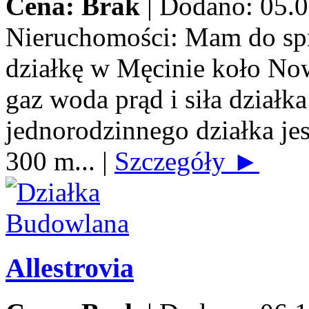
Cena: Brak
|
Dodano: 05.0
Nieruchomości:
Mam do spr
działkę w Męcinie koło No
gaz woda prąd i siła dzia
jednorodzinnego działka jes
300 m...
|
Szczegóły ►
Allestrovia