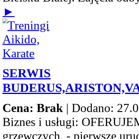
►
SERWIS
BUDERUS,ARISTON,V
Cena: Brak
|
Dodano: 27.0
Biznes i usługi:
OFERUJEMY:
grzewczych, - pierwsze uru