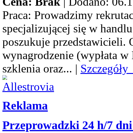
Cena: Brak
|
Dodano: 06.1
Praca:
Prowadzimy rekrutacj
specjalizującej się w handl
poszukuje przedstawicieli.
wynagrodzenie (wypłata w E
szklenia oraz...
|
Szczegóły
Reklama
Przeprowadzki 24 h/7 dni