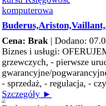
Buderus,Ariston,Vaillant
Cena: Brak
|
Dodano: 07.0
Biznes i usługi:
OFERUJEMY:
grzewczych, - pierwsze uru
gwarancyjne/pogwarancyjne,
- sprzedaż, - regulacja, - c
Szczegóły ►