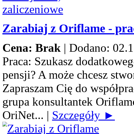
Zarabiaj z Oriflame - pra
Cena: Brak
|
Dodano: 02.1
Praca:
Szukasz dodatkowego
pensji? A może chcesz stwo
Zapraszam Cię do współprac
grupa konsultantek Orifla
OriNet...
|
Szczegóły ►