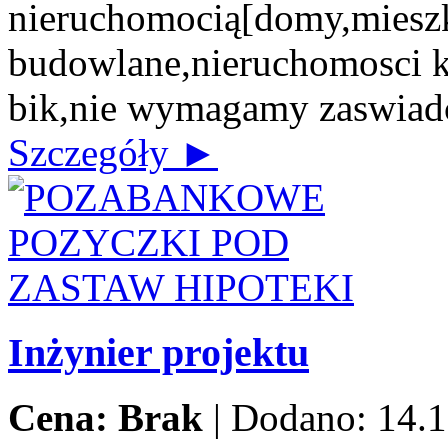
nieruchomocią[domy,mieszk
budowlane,nieruchomosci 
bik,nie wymagamy zaswiad
Szczegóły ►
Inżynier projektu
Cena: Brak
|
Dodano: 14.1