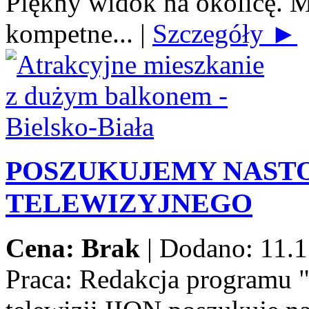
Piękny widok na okolicę. M
kompetne...
|
Szczegóły ►
POSZUKUJEMY NAST
TELEWIZYJNEGO
Cena: Brak
|
Dodano: 11.1
Praca:
Redakcja programu 