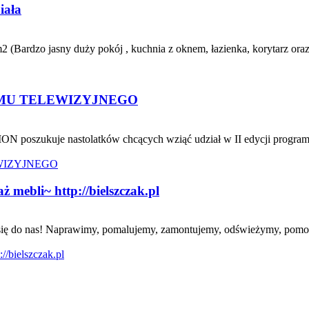
iała
 (Bardzo jasny duży pokój , kuchnia z oknem, łazienka, korytarz oraz
MU TELEWIZYJNEGO
ON poszukuje nastolatków chcących wziąć udział w II edycji program
mebli~ http://bielszczak.pl
oś się do nas! Naprawimy, pomalujemy, zamontujemy, odświeżymy, pomo