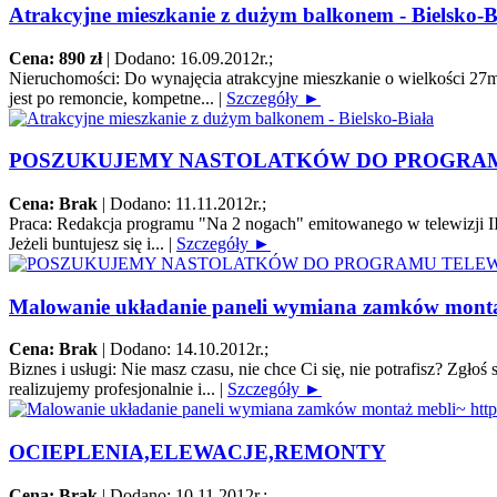
Atrakcyjne mieszkanie z dużym balkonem - Bielsko-B
Cena: 890 zł
|
Dodano: 16.09.2012r.
;
Nieruchomości:
Do wynajęcia atrakcyjne mieszkanie o wielkości 27m2
jest po remoncie, kompetne...
|
Szczegóły ►
POSZUKUJEMY NASTOLATKÓW DO PROGRA
Cena: Brak
|
Dodano: 11.11.2012r.
;
Praca:
Redakcja programu "Na 2 nogach" emitowanego w telewizji II
Jeżeli buntujesz się i...
|
Szczegóły ►
Malowanie układanie paneli wymiana zamków montaż 
Cena: Brak
|
Dodano: 14.10.2012r.
;
Biznes i usługi:
Nie masz czasu, nie chce Ci się, nie potrafisz? Zgł
realizujemy profesjonalnie i...
|
Szczegóły ►
OCIEPLENIA,ELEWACJE,REMONTY
Cena: Brak
|
Dodano: 10.11.2012r.
;