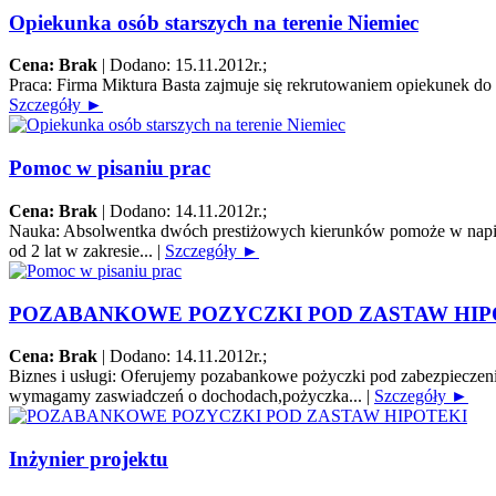
Opiekunka osób starszych na terenie Niemiec
Cena: Brak
|
Dodano: 15.11.2012r.
;
Praca:
Firma Miktura Basta zajmuje się rekrutowaniem opiekunek do o
Szczegóły ►
Pomoc w pisaniu prac
Cena: Brak
|
Dodano: 14.11.2012r.
;
Nauka:
Absolwentka dwóch prestiżowych kierunków pomoże w napisani
od 2 lat w zakresie...
|
Szczegóły ►
POZABANKOWE POZYCZKI POD ZASTAW HIP
Cena: Brak
|
Dodano: 14.11.2012r.
;
Biznes i usługi:
Oferujemy pozabankowe pożyczki pod zabezpieczenie
wymagamy zaswiadczeń o dochodach,pożyczka...
|
Szczegóły ►
Inżynier projektu