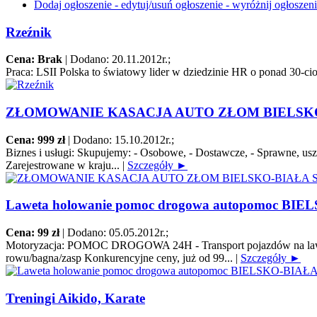
Dodaj ogłoszenie - edytuj/usuń ogłoszenie - wyróżnij ogłoszen
Rzeźnik
Cena: Brak
|
Dodano: 20.11.2012r.
;
Praca:
LSII Polska to światowy lider w dziedzinie HR o ponad 30-cio 
ZŁOMOWANIE KASACJA AUTO ZŁOM BIELSKO
Cena: 999 zł
|
Dodano: 15.10.2012r.
;
Biznes i usługi:
Skupujemy: - Osobowe, - Dostawcze, - Sprawne, uszko
Zarejestrowane w kraju...
|
Szczegóły ►
Laweta holowanie pomoc drogowa autopomoc BIE
Cena: 99 zł
|
Dodano: 05.05.2012r.
;
Motoryzacja:
POMOC DROGOWA 24H - Transport pojazdów na lawecie/pl
rowu/bagna/zasp Konkurencyjne ceny, już od 99...
|
Szczegóły ►
Treningi Aikido, Karate