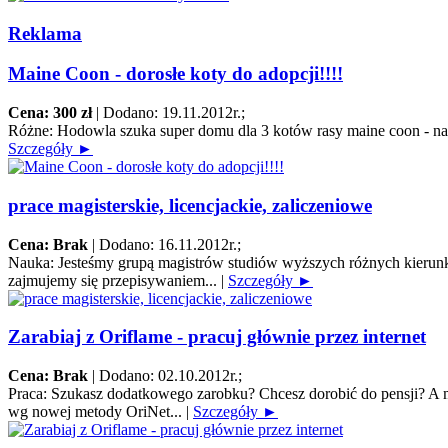
Reklama
Maine Coon - dorosłe koty do adopcji!!!!
Cena: 300 zł
|
Dodano: 19.11.2012r.
;
Różne:
Hodowla szuka super domu dla 3 kotów rasy maine coon - na za
Szczegóły ►
prace magisterskie, licencjackie, zaliczeniowe
Cena: Brak
|
Dodano: 16.11.2012r.
;
Nauka:
Jesteśmy grupą magistrów studiów wyższych różnych kierunk
zajmujemy się przepisywaniem...
|
Szczegóły ►
Zarabiaj z Oriflame - pracuj głównie przez internet
Cena: Brak
|
Dodano: 02.10.2012r.
;
Praca:
Szukasz dodatkowego zarobku? Chcesz dorobić do pensji? A mo
wg nowej metody OriNet...
|
Szczegóły ►