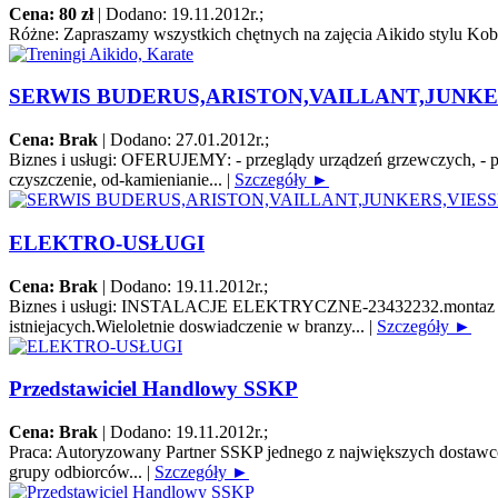
Cena: 80 zł
|
Dodano: 19.11.2012r.
;
Różne:
Zapraszamy wszystkich chętnych na zajęcia Aikido stylu Koba
SERWIS BUDERUS,ARISTON,VAILLANT,JUNKE
Cena: Brak
|
Dodano: 27.01.2012r.
;
Biznes i usługi:
OFERUJEMY: - przeglądy urządzeń grzewczych, - pierw
czyszczenie, od-kamienianie...
|
Szczegóły ►
ELEKTRO-USŁUGI
Cena: Brak
|
Dodano: 19.11.2012r.
;
Biznes i usługi:
INSTALACJE ELEKTRYCZNE-23432232.montaz instalacj
istniejacych.Wieloletnie doswiadczenie w branzy...
|
Szczegóły ►
Przedstawiciel Handlowy SSKP
Cena: Brak
|
Dodano: 19.11.2012r.
;
Praca:
Autoryzowany Partner SSKP jednego z największych dostawców 
grupy odbiorców...
|
Szczegóły ►