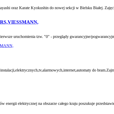
yashi oraz Karate Kyokushin do nowej sekcji w Bielsku Białej. Zajęc
RS,VIESSMANN,
sze uruchomienia tzw. "0" - przeglądy gwarancyjne/pogwarancyjne, -
i,elektrycznych,tv,alarmowych,internet,automaty do bram.Zajmuje
energii elektrycznej na obszarze całego kraju poszukuje przedstawic