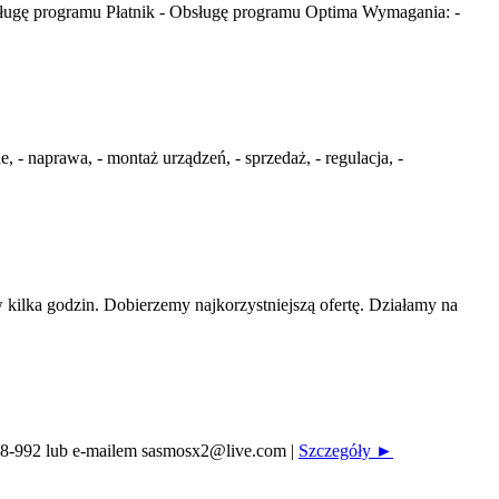
ługę programu Płatnik - Obsługę programu Optima Wymagania: -
 naprawa, - montaż urządzeń, - sprzedaż, - regulacja, -
ilka godzin. Dobierzemy najkorzystniejszą ofertę. Działamy na
-328-992 lub e-mailem sasmosx2@live.com
|
Szczegóły ►