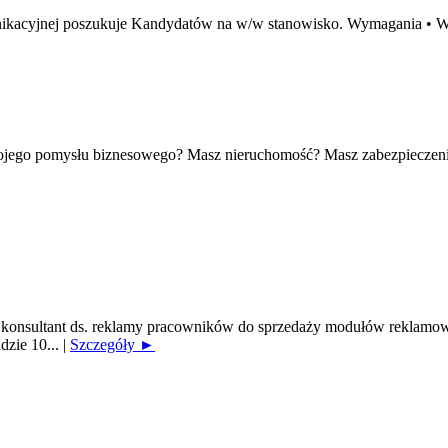
omunikacyjnej poszukuje Kandydatów na w/w stanowisko. Wymagania •
wojego pomysłu biznesowego? Masz nieruchomość? Masz zabezpieczeni
onsultant ds. reklamy pracowników do sprzedaży modułów reklamowy
dzie 10...
|
Szczegóły ►