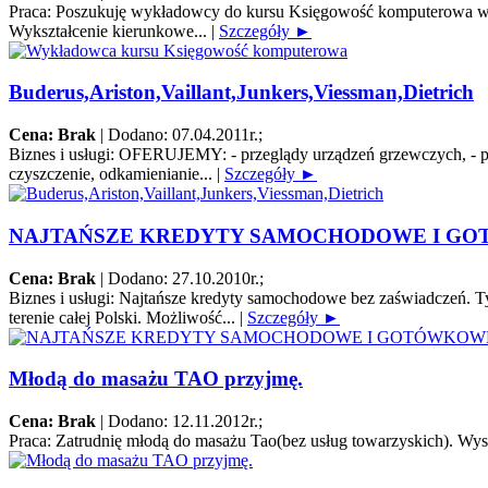
Praca:
Poszukuję wykładowcy do kursu Księgowość komputerowa w Bi
Wykształcenie kierunkowe...
|
Szczegóły ►
Buderus,Ariston,Vaillant,Junkers,Viessman,Dietrich
Cena: Brak
|
Dodano: 07.04.2011r.
;
Biznes i usługi:
OFERUJEMY: - przeglądy urządzeń grzewczych, - pierw
czyszczenie, odkamienianie...
|
Szczegóły ►
NAJTAŃSZE KREDYTY SAMOCHODOWE I G
Cena: Brak
|
Dodano: 27.10.2010r.
;
Biznes i usługi:
Najtańsze kredyty samochodowe bez zaświadczeń. Tyl
terenie całej Polski. Możliwość...
|
Szczegóły ►
Młodą do masażu TAO przyjmę.
Cena: Brak
|
Dodano: 12.11.2012r.
;
Praca:
Zatrudnię młodą do masażu Tao(bez usług towarzyskich). Wys