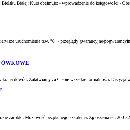
elsku Białej: Kurs obejmuje: - wprowadzenie do księgowości - Obs
sze uruchomienia tzw. "0" - przeglądy gwarancyjne/pogwarancyjne, -
OTÓWKOWE
ko na dowód. Załatwiamy za Ciebie wszelkie formalności. Decyzja w k
okie zarobki. Możliwość bezpłatnego szkolenia. Zgłoszenia tel. 200