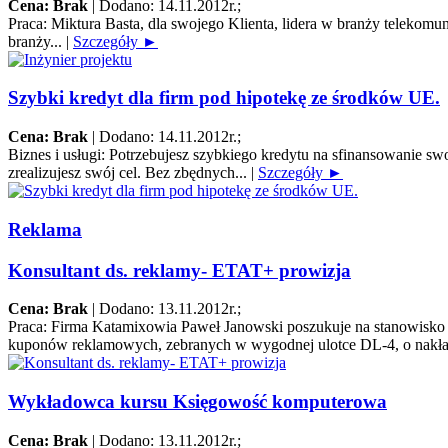
Cena: Brak
|
Dodano: 14.11.2012r.
;
Praca:
Miktura Basta, dla swojego Klienta, lidera w branży telek
branży...
|
Szczegóły ►
Szybki kredyt dla firm pod hipotekę ze środków UE.
Cena: Brak
|
Dodano: 14.11.2012r.
;
Biznes i usługi:
Potrzebujesz szybkiego kredytu na sfinansowanie s
zrealizujesz swój cel. Bez zbędnych...
|
Szczegóły ►
Reklama
Konsultant ds. reklamy- ETAT+ prowizja
Cena: Brak
|
Dodano: 13.11.2012r.
;
Praca:
Firma Katamixowia Paweł Janowski poszukuje na stanowisko k
kuponów reklamowych, zebranych w wygodnej ulotce DL-4, o nakła
Wykładowca kursu Księgowość komputerowa
Cena: Brak
|
Dodano: 13.11.2012r.
;