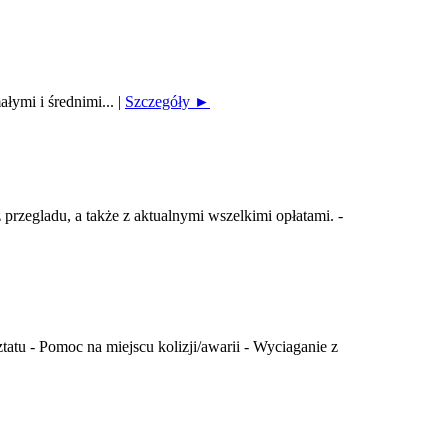
ałymi i średnimi...
|
Szczegóły ►
rzegladu, a także z aktualnymi wszelkimi opłatami. -
u - Pomoc na miejscu kolizji/awarii - Wyciaganie z