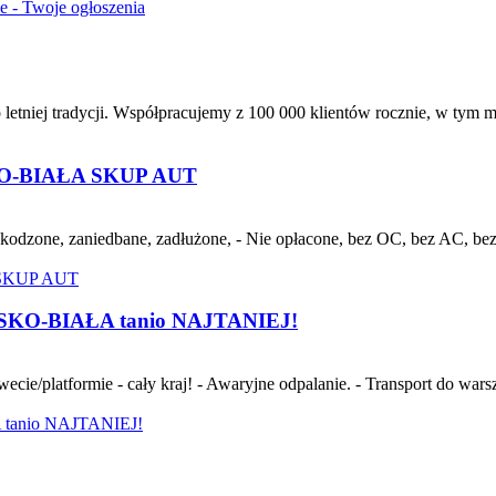
ie - Twoje ogłoszenia
letniej tradycji. Współpracujemy z 100 000 klientów rocznie, w tym m
-BIAŁA SKUP AUT
dzone, zaniedbane, zadłużone, - Nie opłacone, bez OC, bez AC, bez p
LSKO-BIAŁA tanio NAJTANIEJ!
atformie - cały kraj! - Awaryjne odpalanie. - Transport do warsztat