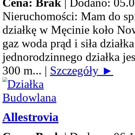
Cena: Brak
|
Dodano: 05.0
Nieruchomości:
Mam do spr
działkę w Męcinie koło No
gaz woda prąd i siła dzia
jednorodzinnego działka jes
300 m...
|
Szczegóły ►
Allestrovia