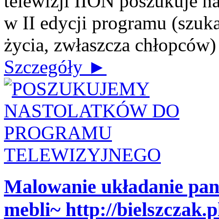
telewizji IION poszukuje n
w II edycji programu (szuk
życia, zwłaszcza chłopców) J
Szczegóły ►
Malowanie układanie pa
mebli~ http://bielszczak.p