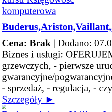
Buderus,Ariston,Vaillant
Cena: Brak
|
Dodano: 07.0
Biznes i usługi:
OFERUJEMY:
grzewczych, - pierwsze uru
gwarancyjne/pogwarancyjne,
- sprzedaż, - regulacja, - c
Szczegóły ►