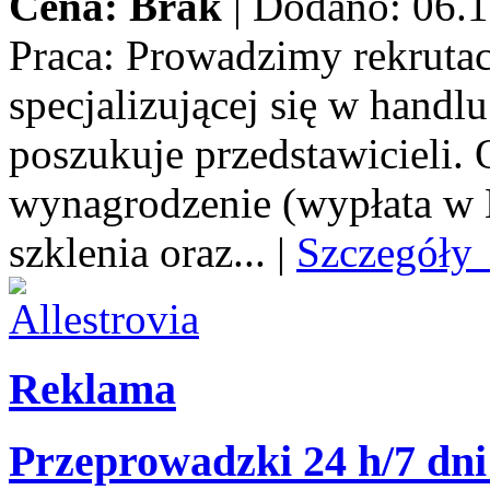
Cena: Brak
|
Dodano: 06.1
Praca:
Prowadzimy rekrutacj
specjalizującej się w handl
poszukuje przedstawicieli.
wynagrodzenie (wypłata w E
szklenia oraz...
|
Szczegóły
Reklama
Przeprowadzki 24 h/7 dni