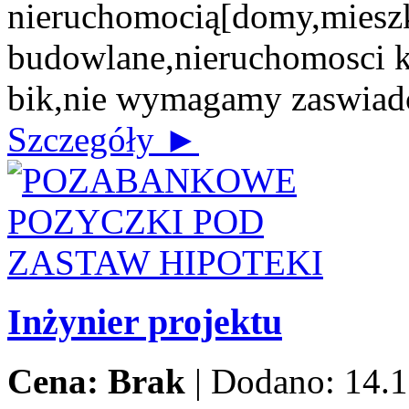
nieruchomocią[domy,mieszk
budowlane,nieruchomosci 
bik,nie wymagamy zaswiad
Szczegóły ►
Inżynier projektu
Cena: Brak
|
Dodano: 14.1