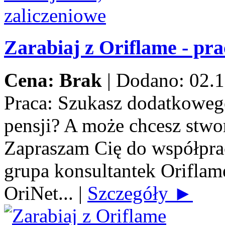
Zarabiaj z Oriflame - pra
Cena: Brak
|
Dodano: 02.1
Praca:
Szukasz dodatkowego
pensji? A może chcesz stwo
Zapraszam Cię do współprac
grupa konsultantek Orifla
OriNet...
|
Szczegóły ►