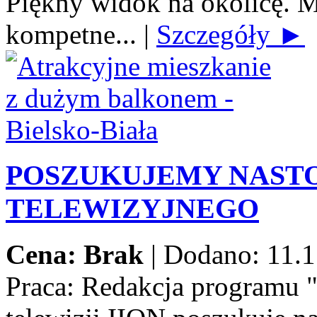
Piękny widok na okolicę. M
kompetne...
|
Szczegóły ►
POSZUKUJEMY NAST
TELEWIZYJNEGO
Cena: Brak
|
Dodano: 11.1
Praca:
Redakcja programu 