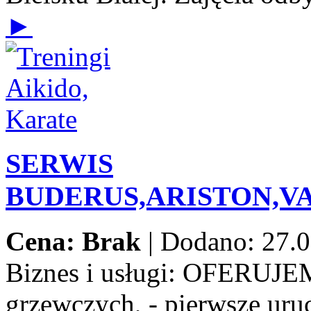
►
SERWIS
BUDERUS,ARISTON,V
Cena: Brak
|
Dodano: 27.0
Biznes i usługi:
OFERUJEMY:
grzewczych, - pierwsze uru