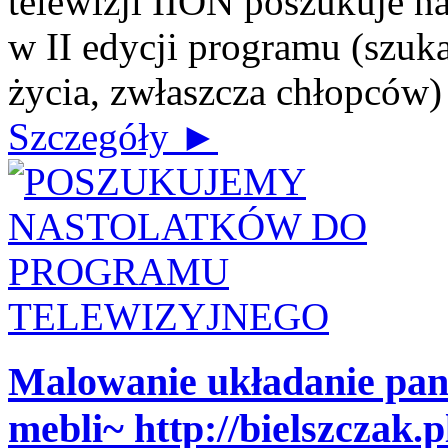
telewizji IION poszukuje n
w II edycji programu (szuk
życia, zwłaszcza chłopców) J
Szczegóły ►
Malowanie układanie pa
mebli~ http://bielszczak.p