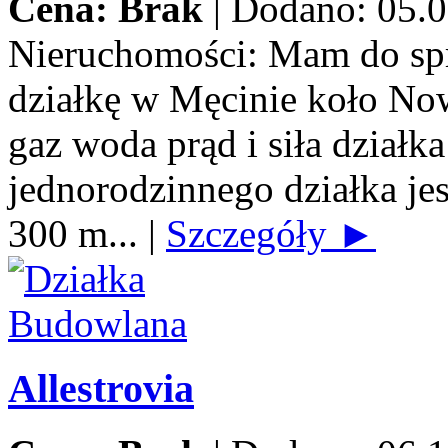
Cena: Brak
|
Dodano: 05.0
Nieruchomości:
Mam do spr
działkę w Męcinie koło No
gaz woda prąd i siła dzia
jednorodzinnego działka jes
300 m...
|
Szczegóły ►
Allestrovia