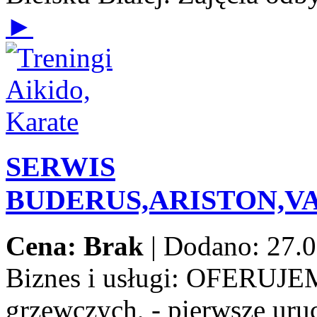
►
SERWIS
BUDERUS,ARISTON,V
Cena: Brak
|
Dodano: 27.0
Biznes i usługi:
OFERUJEMY:
grzewczych, - pierwsze uru