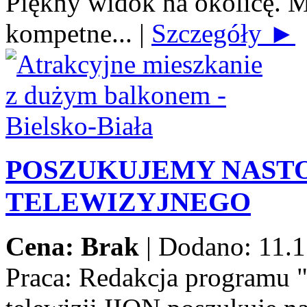
Piękny widok na okolicę. M
kompetne...
|
Szczegóły ►
POSZUKUJEMY NAST
TELEWIZYJNEGO
Cena: Brak
|
Dodano: 11.1
Praca:
Redakcja programu 