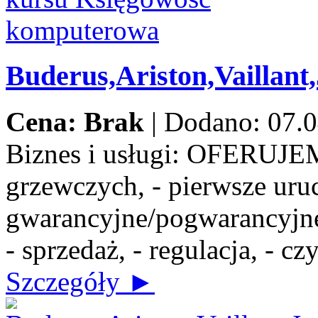
Buderus,Ariston,Vaillant
Cena: Brak
|
Dodano: 07.0
Biznes i usługi:
OFERUJEMY:
grzewczych, - pierwsze uru
gwarancyjne/pogwarancyjne,
- sprzedaż, - regulacja, - c
Szczegóły ►