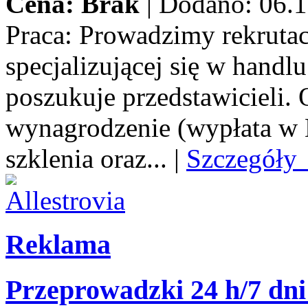
Cena: Brak
|
Dodano: 06.1
Praca:
Prowadzimy rekrutacj
specjalizującej się w handl
poszukuje przedstawicieli.
wynagrodzenie (wypłata w E
szklenia oraz...
|
Szczegóły
Reklama
Przeprowadzki 24 h/7 dni