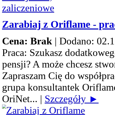
Zarabiaj z Oriflame - pra
Cena: Brak
|
Dodano: 02.1
Praca:
Szukasz dodatkowego
pensji? A może chcesz stwo
Zapraszam Cię do współprac
grupa konsultantek Orifla
OriNet...
|
Szczegóły ►