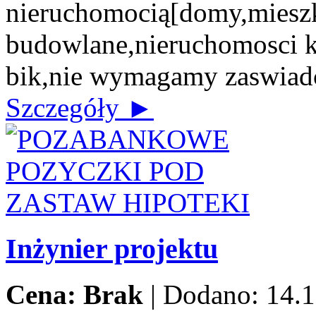
nieruchomocią[domy,mieszk
budowlane,nieruchomosci 
bik,nie wymagamy zaswiad
Szczegóły ►
Inżynier projektu
Cena: Brak
|
Dodano: 14.1