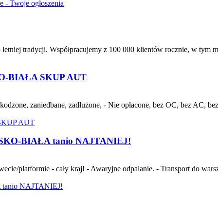
ie - Twoje ogłoszenia
letniej tradycji. Współpracujemy z 100 000 klientów rocznie, w tym m
-BIAŁA SKUP AUT
dzone, zaniedbane, zadłużone, - Nie opłacone, bez OC, bez AC, bez p
LSKO-BIAŁA tanio NAJTANIEJ!
atformie - cały kraj! - Awaryjne odpalanie. - Transport do warsztat