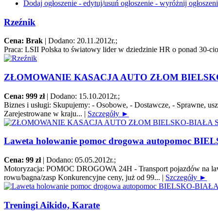
Dodaj ogłoszenie - edytuj/usuń ogłoszenie - wyróżnij ogłoszen
Rzeźnik
Cena: Brak
|
Dodano: 20.11.2012r.
;
Praca:
LSII Polska to światowy lider w dziedzinie HR o ponad 30-cio 
ZŁOMOWANIE KASACJA AUTO ZŁOM BIELSKO
Cena: 999 zł
|
Dodano: 15.10.2012r.
;
Biznes i usługi:
Skupujemy: - Osobowe, - Dostawcze, - Sprawne, uszko
Zarejestrowane w kraju...
|
Szczegóły ►
Laweta holowanie pomoc drogowa autopomoc BIE
Cena: 99 zł
|
Dodano: 05.05.2012r.
;
Motoryzacja:
POMOC DROGOWA 24H - Transport pojazdów na lawecie/pl
rowu/bagna/zasp Konkurencyjne ceny, już od 99...
|
Szczegóły ►
Treningi Aikido, Karate