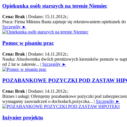
Opiekunka osób starszych na terenie Niemiec
Cena: Brak
|
Dodano: 15.11.2012r.
;
Praca:
Firma Miktura Basta zajmuje się rekrutowaniem opiekunek do o
Szczegóły ►
Pomoc w pisaniu prac
Cena: Brak
|
Dodano: 14.11.2012r.
;
Nauka:
Absolwentka dwóch prestiżowych kierunków pomoże w napisani
od 2 lat w zakresie...
|
Szczegóły ►
POZABANKOWE POZYCZKI POD ZASTAW HIP
Cena: Brak
|
Dodano: 14.11.2012r.
;
Biznes i usługi:
Oferujemy pozabankowe pożyczki pod zabezpieczenie
wymagamy zaswiadczeń o dochodach,pożyczka...
|
Szczegóły ►
Inżynier projektu