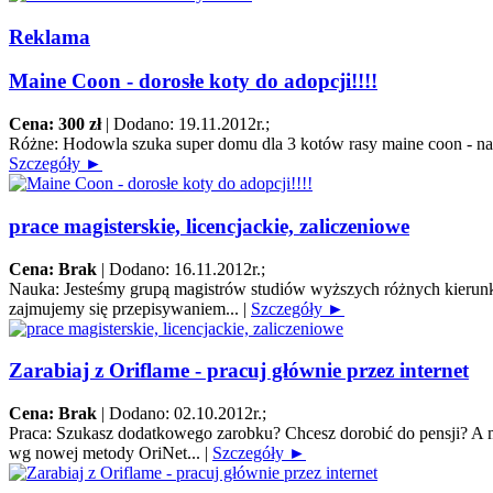
Reklama
Maine Coon - dorosłe koty do adopcji!!!!
Cena: 300 zł
|
Dodano: 19.11.2012r.
;
Różne:
Hodowla szuka super domu dla 3 kotów rasy maine coon - na za
Szczegóły ►
prace magisterskie, licencjackie, zaliczeniowe
Cena: Brak
|
Dodano: 16.11.2012r.
;
Nauka:
Jesteśmy grupą magistrów studiów wyższych różnych kierunk
zajmujemy się przepisywaniem...
|
Szczegóły ►
Zarabiaj z Oriflame - pracuj głównie przez internet
Cena: Brak
|
Dodano: 02.10.2012r.
;
Praca:
Szukasz dodatkowego zarobku? Chcesz dorobić do pensji? A mo
wg nowej metody OriNet...
|
Szczegóły ►