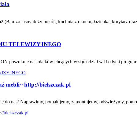
iała
 (Bardzo jasny duży pokój , kuchnia z oknem, łazienka, korytarz oraz
MU TELEWIZYJNEGO
ON poszukuje nastolatków chcących wziąć udział w II edycji program
mebli~ http://bielszczak.pl
oś się do nas! Naprawimy, pomalujemy, zamontujemy, odświeżymy, pomo