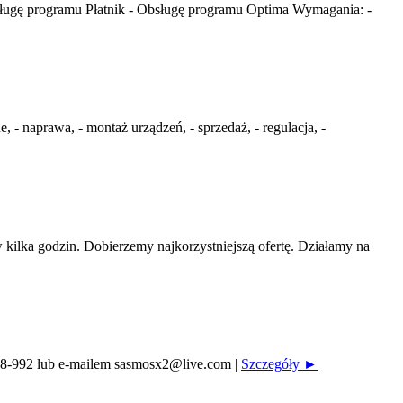
ługę programu Płatnik - Obsługę programu Optima Wymagania: -
 naprawa, - montaż urządzeń, - sprzedaż, - regulacja, -
ilka godzin. Dobierzemy najkorzystniejszą ofertę. Działamy na
-328-992 lub e-mailem sasmosx2@live.com
|
Szczegóły ►