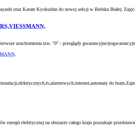
yashi oraz Karate Kyokushin do nowej sekcji w Bielsku Białej. Zajęc
RS,VIESSMANN,
sze uruchomienia tzw. "0" - przeglądy gwarancyjne/pogwarancyjne, -
i,elektrycznych,tv,alarmowych,internet,automaty do bram.Zajmuje
energii elektrycznej na obszarze całego kraju poszukuje przedstawic