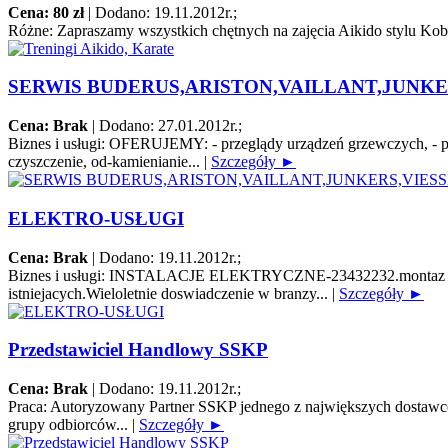
Cena: 80 zł
|
Dodano: 19.11.2012r.
;
Różne:
Zapraszamy wszystkich chętnych na zajęcia Aikido stylu Koba
SERWIS BUDERUS,ARISTON,VAILLANT,JUNKE
Cena: Brak
|
Dodano: 27.01.2012r.
;
Biznes i usługi:
OFERUJEMY: - przeglądy urządzeń grzewczych, - pierw
czyszczenie, od-kamienianie...
|
Szczegóły ►
ELEKTRO-USŁUGI
Cena: Brak
|
Dodano: 19.11.2012r.
;
Biznes i usługi:
INSTALACJE ELEKTRYCZNE-23432232.montaz instalacj
istniejacych.Wieloletnie doswiadczenie w branzy...
|
Szczegóły ►
Przedstawiciel Handlowy SSKP
Cena: Brak
|
Dodano: 19.11.2012r.
;
Praca:
Autoryzowany Partner SSKP jednego z największych dostawców 
grupy odbiorców...
|
Szczegóły ►