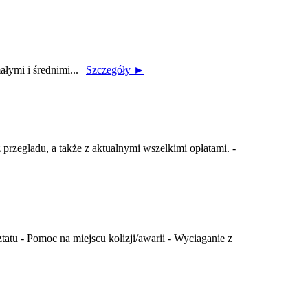
ałymi i średnimi...
|
Szczegóły ►
rzegladu, a także z aktualnymi wszelkimi opłatami. -
u - Pomoc na miejscu kolizji/awarii - Wyciaganie z