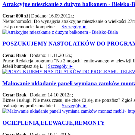
Atrakcyjne mieszkanie z dużym balkonem - Bielsko-B
Cena: 890 zł
|
Dodano: 16.09.2012r.
;
Nieruchomości:
Do wynajęcia atrakcyjne mieszkanie o wielkości 27m2
jest po remoncie, kompetne...
|
Szczegóły ►
POSZUKUJEMY NASTOLATKÓW DO PROGRA
Cena: Brak
|
Dodano: 11.11.2012r.
;
Praca:
Redakcja programu "Na 2 nogach" emitowanego w telewizji II
Jeżeli buntujesz się i...
|
Szczegóły ►
Malowanie układanie paneli wymiana zamków montaż 
Cena: Brak
|
Dodano: 14.10.2012r.
;
Biznes i usługi:
Nie masz czasu, nie chce Ci się, nie potrafisz? Zgł
realizujemy profesjonalnie i...
|
Szczegóły ►
OCIEPLENIA,ELEWACJE,REMONTY
Cena: Brak
|
Dodano: 10.11.2012r.
;