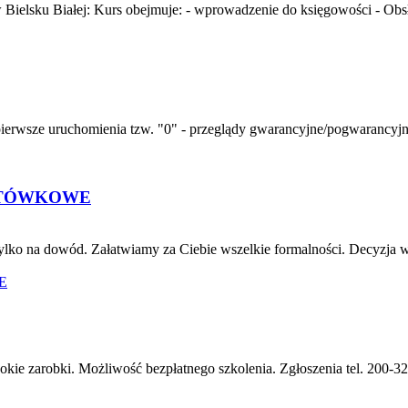
elsku Białej: Kurs obejmuje: - wprowadzenie do księgowości - Obs
sze uruchomienia tzw. "0" - przeglądy gwarancyjne/pogwarancyjne, -
OTÓWKOWE
ko na dowód. Załatwiamy za Ciebie wszelkie formalności. Decyzja w k
okie zarobki. Możliwość bezpłatnego szkolenia. Zgłoszenia tel. 200