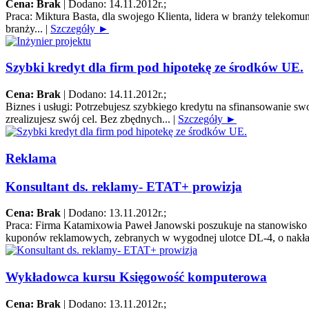
Cena: Brak
|
Dodano: 14.11.2012r.
;
Praca:
Miktura Basta, dla swojego Klienta, lidera w branży telek
branży...
|
Szczegóły ►
Szybki kredyt dla firm pod hipotekę ze środków UE.
Cena: Brak
|
Dodano: 14.11.2012r.
;
Biznes i usługi:
Potrzebujesz szybkiego kredytu na sfinansowanie s
zrealizujesz swój cel. Bez zbędnych...
|
Szczegóły ►
Reklama
Konsultant ds. reklamy- ETAT+ prowizja
Cena: Brak
|
Dodano: 13.11.2012r.
;
Praca:
Firma Katamixowia Paweł Janowski poszukuje na stanowisko k
kuponów reklamowych, zebranych w wygodnej ulotce DL-4, o nakła
Wykładowca kursu Księgowość komputerowa
Cena: Brak
|
Dodano: 13.11.2012r.
;