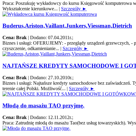
Praca:
Poszukuję wykładowcy do kursu Księgowość komputerowa w Bi
Wykształcenie kierunkowe...
|
Szczegóły ►
Buderus,Ariston,Vaillant,Junkers,Viessman,Dietrich
Cena: Brak
|
Dodano: 07.04.2011r.
;
Biznes i usługi:
OFERUJEMY: - przeglądy urządzeń grzewczych, - pierw
czyszczenie, odkamienianie...
|
Szczegóły ►
NAJTAŃSZE KREDYTY SAMOCHODOWE I G
Cena: Brak
|
Dodano: 27.10.2010r.
;
Biznes i usługi:
Najtańsze kredyty samochodowe bez zaświadczeń. Tyl
terenie całej Polski. Możliwość...
|
Szczegóły ►
Młodą do masażu TAO przyjmę.
Cena: Brak
|
Dodano: 12.11.2012r.
;
Praca:
Zatrudnię młodą do masażu Tao(bez usług towarzyskich). Wys