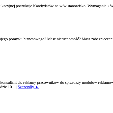
omunikacyjnej poszukuje Kandydatów na w/w stanowisko. Wymagania •
wojego pomysłu biznesowego? Masz nieruchomość? Masz zabezpieczeni
onsultant ds. reklamy pracowników do sprzedaży modułów reklamowy
dzie 10...
|
Szczegóły ►