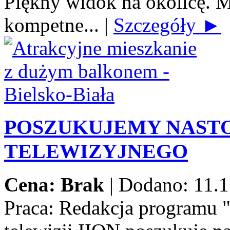
Piękny widok na okolicę. M
kompetne...
|
Szczegóły ►
POSZUKUJEMY NAST
TELEWIZYJNEGO
Cena: Brak
|
Dodano: 11.1
Praca:
Redakcja programu 