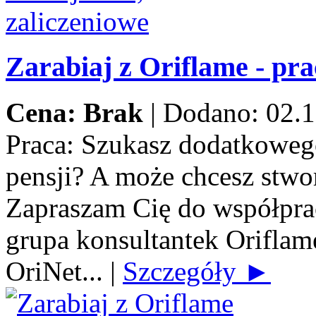
Zarabiaj z Oriflame - pra
Cena: Brak
|
Dodano: 02.1
Praca:
Szukasz dodatkowego
pensji? A może chcesz stwo
Zapraszam Cię do współprac
grupa konsultantek Orifla
OriNet...
|
Szczegóły ►