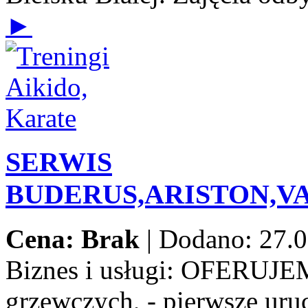
►
SERWIS
BUDERUS,ARISTON,V
Cena: Brak
|
Dodano: 27.0
Biznes i usługi:
OFERUJEMY:
grzewczych, - pierwsze uru