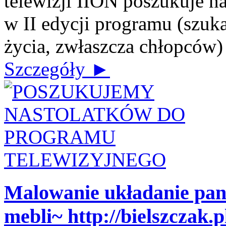
telewizji IION poszukuje n
w II edycji programu (szuk
życia, zwłaszcza chłopców) J
Szczegóły ►
Malowanie układanie pa
mebli~ http://bielszczak.p