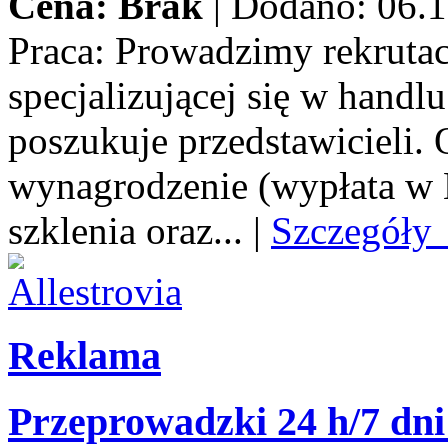
Cena: Brak
|
Dodano: 06.1
Praca:
Prowadzimy rekrutacj
specjalizującej się w handl
poszukuje przedstawicieli.
wynagrodzenie (wypłata w E
szklenia oraz...
|
Szczegóły
Reklama
Przeprowadzki 24 h/7 dni