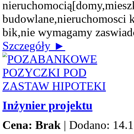
nieruchomocią[domy,mieszk
budowlane,nieruchomosci 
bik,nie wymagamy zaswiad
Szczegóły ►
Inżynier projektu
Cena: Brak
|
Dodano: 14.1