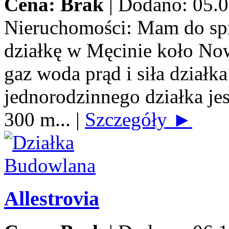
Cena: Brak
|
Dodano: 05.0
Nieruchomości:
Mam do spr
działkę w Męcinie koło No
gaz woda prąd i siła dzia
jednorodzinnego działka jes
300 m...
|
Szczegóły ►
Allestrovia