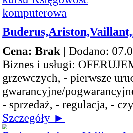
Buderus,Ariston,Vaillant
Cena: Brak
|
Dodano: 07.0
Biznes i usługi:
OFERUJEMY:
grzewczych, - pierwsze uru
gwarancyjne/pogwarancyjne,
- sprzedaż, - regulacja, - c
Szczegóły ►