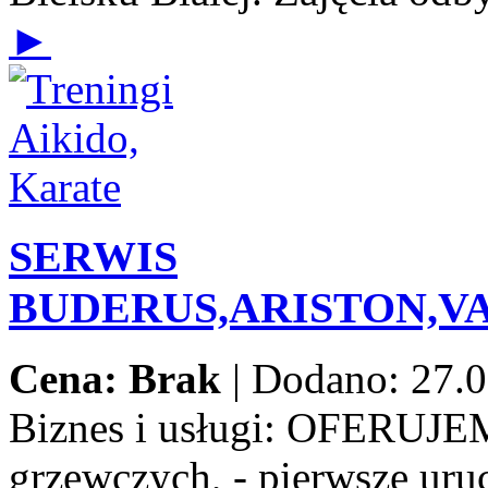
►
SERWIS
BUDERUS,ARISTON,V
Cena: Brak
|
Dodano: 27.0
Biznes i usługi:
OFERUJEMY:
grzewczych, - pierwsze uru