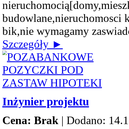
nieruchomocią[domy,mieszk
budowlane,nieruchomosci 
bik,nie wymagamy zaswiad
Szczegóły ►
Inżynier projektu
Cena: Brak
|
Dodano: 14.1