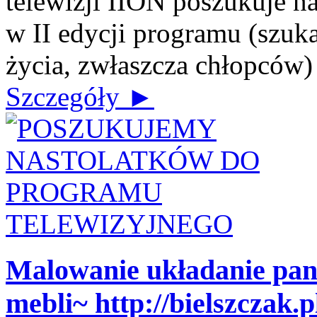
telewizji IION poszukuje n
w II edycji programu (szuk
życia, zwłaszcza chłopców) J
Szczegóły ►
Malowanie układanie pa
mebli~ http://bielszczak.p