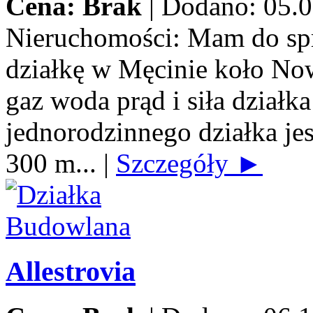
Cena: Brak
|
Dodano: 05.0
Nieruchomości:
Mam do spr
działkę w Męcinie koło No
gaz woda prąd i siła dzia
jednorodzinnego działka jes
300 m...
|
Szczegóły ►
Allestrovia