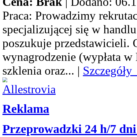
Cena: Brak
|
Dodano: 06.1
Praca:
Prowadzimy rekrutacj
specjalizującej się w handl
poszukuje przedstawicieli.
wynagrodzenie (wypłata w E
szklenia oraz...
|
Szczegóły
Reklama
Przeprowadzki 24 h/7 dni