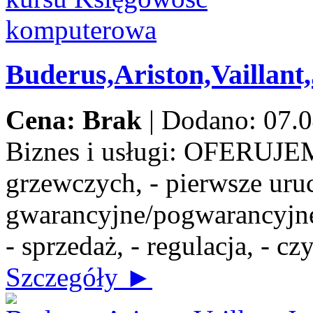
Buderus,Ariston,Vaillant
Cena: Brak
|
Dodano: 07.0
Biznes i usługi:
OFERUJEMY:
grzewczych, - pierwsze uru
gwarancyjne/pogwarancyjne,
- sprzedaż, - regulacja, - c
Szczegóły ►