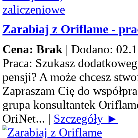
Zarabiaj z Oriflame - pra
Cena: Brak
|
Dodano: 02.1
Praca:
Szukasz dodatkowego
pensji? A może chcesz stwo
Zapraszam Cię do współprac
grupa konsultantek Orifla
OriNet...
|
Szczegóły ►