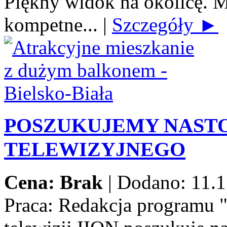
Piękny widok na okolicę. M
kompetne...
|
Szczegóły ►
POSZUKUJEMY NAST
TELEWIZYJNEGO
Cena: Brak
|
Dodano: 11.1
Praca:
Redakcja programu 