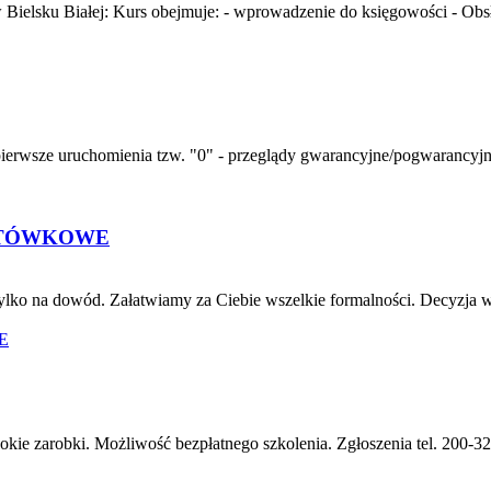
elsku Białej: Kurs obejmuje: - wprowadzenie do księgowości - Obs
sze uruchomienia tzw. "0" - przeglądy gwarancyjne/pogwarancyjne, -
OTÓWKOWE
ko na dowód. Załatwiamy za Ciebie wszelkie formalności. Decyzja w k
okie zarobki. Możliwość bezpłatnego szkolenia. Zgłoszenia tel. 200