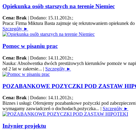
Opiekunka osób starszych na terenie Niemiec
Cena: Brak
|
Dodano: 15.11.2012r.
;
Praca:
Firma Miktura Basta zajmuje się rekrutowaniem opiekunek do o
Szczegóły ►
Pomoc w pisaniu prac
Cena: Brak
|
Dodano: 14.11.2012r.
;
Nauka:
Absolwentka dwóch prestiżowych kierunków pomoże w napisani
od 2 lat w zakresie...
|
Szczegóły ►
POZABANKOWE POZYCZKI POD ZASTAW HIP
Cena: Brak
|
Dodano: 14.11.2012r.
;
Biznes i usługi:
Oferujemy pozabankowe pożyczki pod zabezpieczenie
wymagamy zaswiadczeń o dochodach,pożyczka...
|
Szczegóły ►
Inżynier projektu