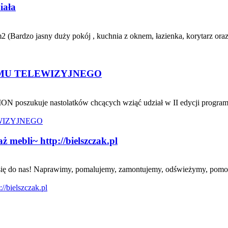
iała
 (Bardzo jasny duży pokój , kuchnia z oknem, łazienka, korytarz oraz
MU TELEWIZYJNEGO
ON poszukuje nastolatków chcących wziąć udział w II edycji program
mebli~ http://bielszczak.pl
oś się do nas! Naprawimy, pomalujemy, zamontujemy, odświeżymy, pomo