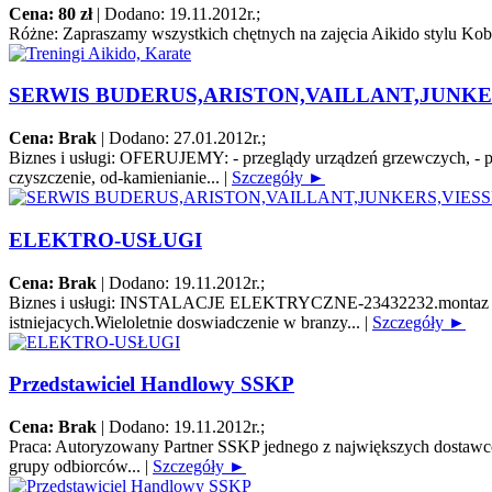
Cena: 80 zł
|
Dodano: 19.11.2012r.
;
Różne:
Zapraszamy wszystkich chętnych na zajęcia Aikido stylu Koba
SERWIS BUDERUS,ARISTON,VAILLANT,JUNKE
Cena: Brak
|
Dodano: 27.01.2012r.
;
Biznes i usługi:
OFERUJEMY: - przeglądy urządzeń grzewczych, - pierw
czyszczenie, od-kamienianie...
|
Szczegóły ►
ELEKTRO-USŁUGI
Cena: Brak
|
Dodano: 19.11.2012r.
;
Biznes i usługi:
INSTALACJE ELEKTRYCZNE-23432232.montaz instalacj
istniejacych.Wieloletnie doswiadczenie w branzy...
|
Szczegóły ►
Przedstawiciel Handlowy SSKP
Cena: Brak
|
Dodano: 19.11.2012r.
;
Praca:
Autoryzowany Partner SSKP jednego z największych dostawców 
grupy odbiorców...
|
Szczegóły ►