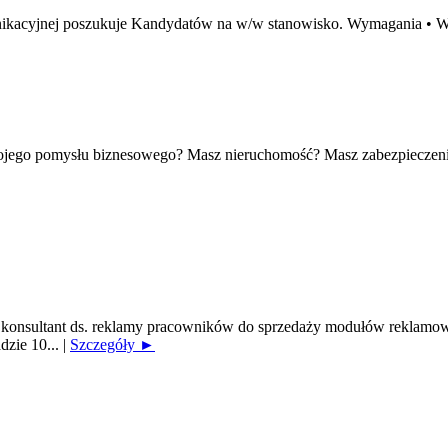
omunikacyjnej poszukuje Kandydatów na w/w stanowisko. Wymagania •
wojego pomysłu biznesowego? Masz nieruchomość? Masz zabezpieczeni
onsultant ds. reklamy pracowników do sprzedaży modułów reklamowy
dzie 10...
|
Szczegóły ►