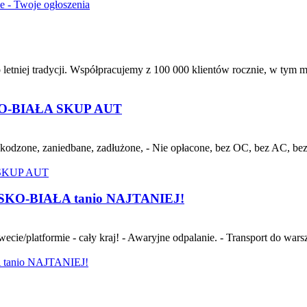
ie - Twoje ogłoszenia
letniej tradycji. Współpracujemy z 100 000 klientów rocznie, w tym m
-BIAŁA SKUP AUT
dzone, zaniedbane, zadłużone, - Nie opłacone, bez OC, bez AC, bez p
LSKO-BIAŁA tanio NAJTANIEJ!
atformie - cały kraj! - Awaryjne odpalanie. - Transport do warsztat