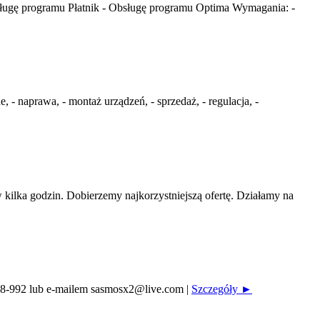
ługę programu Płatnik - Obsługę programu Optima Wymagania: -
 naprawa, - montaż urządzeń, - sprzedaż, - regulacja, -
ilka godzin. Dobierzemy najkorzystniejszą ofertę. Działamy na
-328-992 lub e-mailem sasmosx2@live.com
|
Szczegóły ►