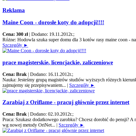
Reklama
Maine Coon - dorosłe koty do adopcji!!!!
Cena: 300 zł
|
Dodano: 19.11.2012r.
;
Różne:
Hodowla szuka super domu dla 3 kotów rasy maine coon - na za
Szczegóły ►
prace magisterskie, licencjackie, zaliczeniowe
Cena: Brak
|
Dodano: 16.11.2012r.
;
Nauka:
Jesteśmy grupą magistrów studiów wyższych różnych kierunk
zajmujemy się przepisywaniem...
|
Szczegóły ►
Zarabiaj z Oriflame - pracuj głównie przez internet
Cena: Brak
|
Dodano: 02.10.2012r.
;
Praca:
Szukasz dodatkowego zarobku? Chcesz dorobić do pensji? A mo
wg nowej metody OriNet...
|
Szczegóły ►