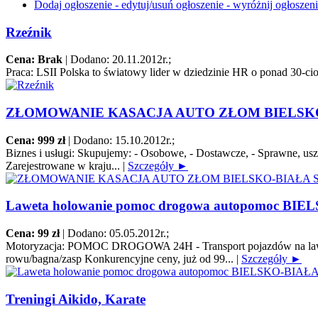
Dodaj ogłoszenie - edytuj/usuń ogłoszenie - wyróżnij ogłoszen
Rzeźnik
Cena: Brak
|
Dodano: 20.11.2012r.
;
Praca:
LSII Polska to światowy lider w dziedzinie HR o ponad 30-cio 
ZŁOMOWANIE KASACJA AUTO ZŁOM BIELSKO
Cena: 999 zł
|
Dodano: 15.10.2012r.
;
Biznes i usługi:
Skupujemy: - Osobowe, - Dostawcze, - Sprawne, uszko
Zarejestrowane w kraju...
|
Szczegóły ►
Laweta holowanie pomoc drogowa autopomoc BIE
Cena: 99 zł
|
Dodano: 05.05.2012r.
;
Motoryzacja:
POMOC DROGOWA 24H - Transport pojazdów na lawecie/pl
rowu/bagna/zasp Konkurencyjne ceny, już od 99...
|
Szczegóły ►
Treningi Aikido, Karate