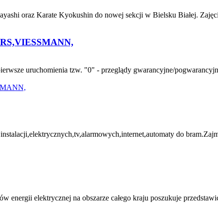
yashi oraz Karate Kyokushin do nowej sekcji w Bielsku Białej. Zajęc
RS,VIESSMANN,
sze uruchomienia tzw. "0" - przeglądy gwarancyjne/pogwarancyjne, -
i,elektrycznych,tv,alarmowych,internet,automaty do bram.Zajmuje
energii elektrycznej na obszarze całego kraju poszukuje przedstawic