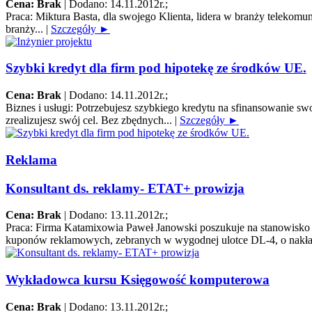
Cena: Brak
|
Dodano: 14.11.2012r.
;
Praca:
Miktura Basta, dla swojego Klienta, lidera w branży telek
branży...
|
Szczegóły ►
Szybki kredyt dla firm pod hipotekę ze środków UE.
Cena: Brak
|
Dodano: 14.11.2012r.
;
Biznes i usługi:
Potrzebujesz szybkiego kredytu na sfinansowanie s
zrealizujesz swój cel. Bez zbędnych...
|
Szczegóły ►
Reklama
Konsultant ds. reklamy- ETAT+ prowizja
Cena: Brak
|
Dodano: 13.11.2012r.
;
Praca:
Firma Katamixowia Paweł Janowski poszukuje na stanowisko k
kuponów reklamowych, zebranych w wygodnej ulotce DL-4, o nakła
Wykładowca kursu Księgowość komputerowa
Cena: Brak
|
Dodano: 13.11.2012r.
;