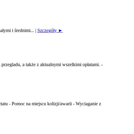
ałymi i średnimi...
|
Szczegóły ►
rzegladu, a także z aktualnymi wszelkimi opłatami. -
u - Pomoc na miejscu kolizji/awarii - Wyciaganie z