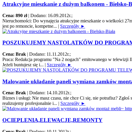
Atrakcyjne mieszkanie z dużym balkonem - Bielsko-B
Cena: 890 zł
|
Dodano: 16.09.2012r.
;
Nieruchomości:
Do wynajęcia atrakcyjne mieszkanie o wielkości 27m2
jest po remoncie, kompetne...
|
Szczegóły ►
POSZUKUJEMY NASTOLATKÓW DO PROGRA
Cena: Brak
|
Dodano: 11.11.2012r.
;
Praca:
Redakcja programu "Na 2 nogach" emitowanego w telewizji II
Jeżeli buntujesz się i...
|
Szczegóły ►
Malowanie układanie paneli wymiana zamków montaż 
Cena: Brak
|
Dodano: 14.10.2012r.
;
Biznes i usługi:
Nie masz czasu, nie chce Ci się, nie potrafisz? Zgł
realizujemy profesjonalnie i...
|
Szczegóły ►
OCIEPLENIA,ELEWACJE,REMONTY
Cena: Brak
|
Dodano: 10.11.2012r.
;