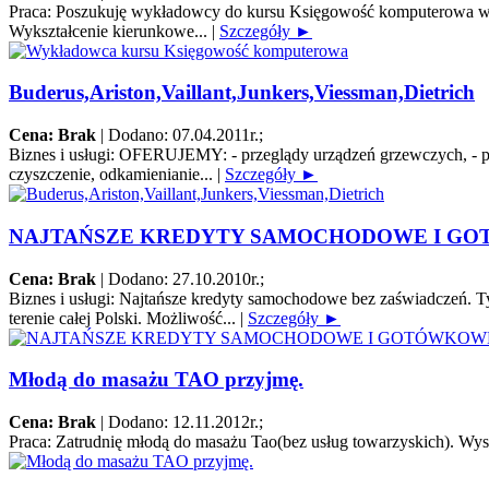
Praca:
Poszukuję wykładowcy do kursu Księgowość komputerowa w Bi
Wykształcenie kierunkowe...
|
Szczegóły ►
Buderus,Ariston,Vaillant,Junkers,Viessman,Dietrich
Cena: Brak
|
Dodano: 07.04.2011r.
;
Biznes i usługi:
OFERUJEMY: - przeglądy urządzeń grzewczych, - pierw
czyszczenie, odkamienianie...
|
Szczegóły ►
NAJTAŃSZE KREDYTY SAMOCHODOWE I G
Cena: Brak
|
Dodano: 27.10.2010r.
;
Biznes i usługi:
Najtańsze kredyty samochodowe bez zaświadczeń. Tyl
terenie całej Polski. Możliwość...
|
Szczegóły ►
Młodą do masażu TAO przyjmę.
Cena: Brak
|
Dodano: 12.11.2012r.
;
Praca:
Zatrudnię młodą do masażu Tao(bez usług towarzyskich). Wys