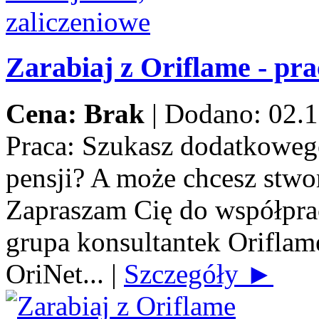
Zarabiaj z Oriflame - pra
Cena: Brak
|
Dodano: 02.1
Praca:
Szukasz dodatkowego
pensji? A może chcesz stwo
Zapraszam Cię do współprac
grupa konsultantek Orifla
OriNet...
|
Szczegóły ►