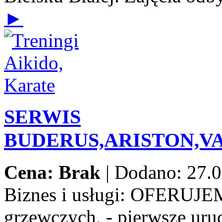
►
SERWIS
BUDERUS,ARISTON,V
Cena: Brak
|
Dodano: 27.0
Biznes i usługi:
OFERUJEMY:
grzewczych, - pierwsze uru