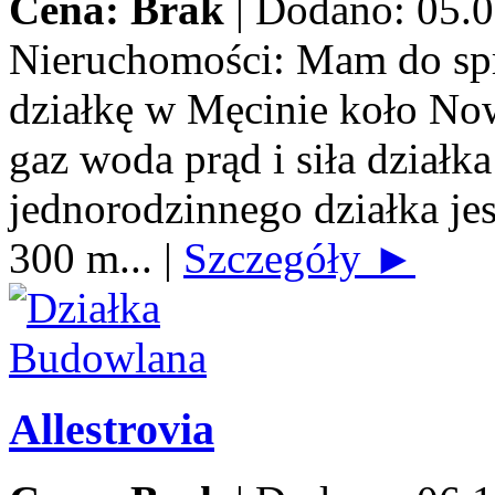
Cena: Brak
|
Dodano: 05.0
Nieruchomości:
Mam do spr
działkę w Męcinie koło No
gaz woda prąd i siła dzia
jednorodzinnego działka jes
300 m...
|
Szczegóły ►
Allestrovia