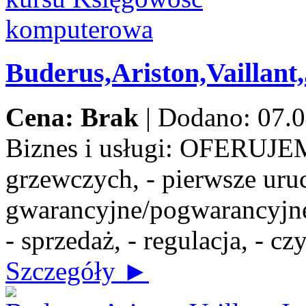
Buderus,Ariston,Vaillant
Cena: Brak
|
Dodano: 07.0
Biznes i usługi:
OFERUJEMY:
grzewczych, - pierwsze uru
gwarancyjne/pogwarancyjne,
- sprzedaż, - regulacja, - c
Szczegóły ►