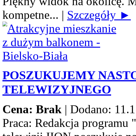
Piękny widok na okolicę. M
kompetne...
|
Szczegóły ►
POSZUKUJEMY NAST
TELEWIZYJNEGO
Cena: Brak
|
Dodano: 11.1
Praca:
Redakcja programu 