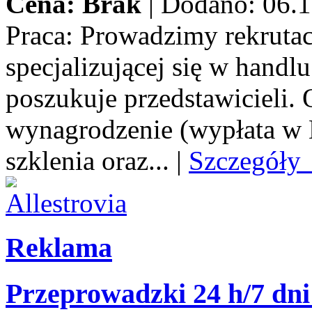
Cena: Brak
|
Dodano: 06.1
Praca:
Prowadzimy rekrutacj
specjalizującej się w handl
poszukuje przedstawicieli.
wynagrodzenie (wypłata w E
szklenia oraz...
|
Szczegóły
Reklama
Przeprowadzki 24 h/7 dni