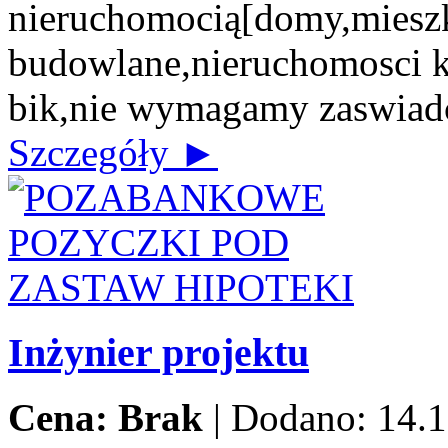
nieruchomocią[domy,mieszk
budowlane,nieruchomosci 
bik,nie wymagamy zaswiad
Szczegóły ►
Inżynier projektu
Cena: Brak
|
Dodano: 14.1