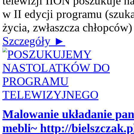
telewizji IION poszukuje n
w II edycji programu (szuk
życia, zwłaszcza chłopców) J
Szczegóły ►
Malowanie układanie pa
mebli~ http://bielszczak.p