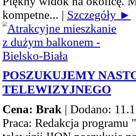
Piękny widok na okolicę. M
kompetne...
|
Szczegóły ►
POSZUKUJEMY NAST
TELEWIZYJNEGO
Cena: Brak
|
Dodano: 11.1
Praca:
Redakcja programu 