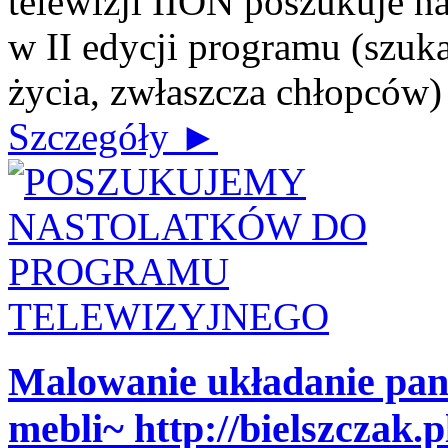
telewizji IION poszukuje n
w II edycji programu (szuk
życia, zwłaszcza chłopców) J
Szczegóły ►
Malowanie układanie pa
mebli~ http://bielszczak.p