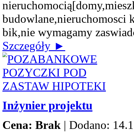
nieruchomocią[domy,mieszk
budowlane,nieruchomosci 
bik,nie wymagamy zaswiad
Szczegóły ►
Inżynier projektu
Cena: Brak
|
Dodano: 14.1