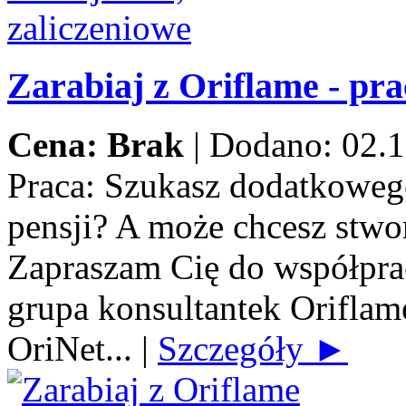
Zarabiaj z Oriflame - pra
Cena: Brak
|
Dodano: 02.1
Praca:
Szukasz dodatkowego
pensji? A może chcesz stwo
Zapraszam Cię do współprac
grupa konsultantek Orifla
OriNet...
|
Szczegóły ►