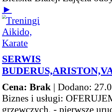
►
SERWIS
BUDERUS,ARISTON,V
Cena: Brak
|
Dodano: 27.0
Biznes i usługi:
OFERUJEMY:
grzewczych, - pierwsze uru