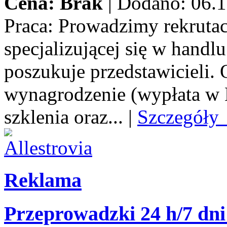
Cena: Brak
|
Dodano: 06.1
Praca:
Prowadzimy rekrutacj
specjalizującej się w handl
poszukuje przedstawicieli.
wynagrodzenie (wypłata w E
szklenia oraz...
|
Szczegóły
Reklama
Przeprowadzki 24 h/7 dni