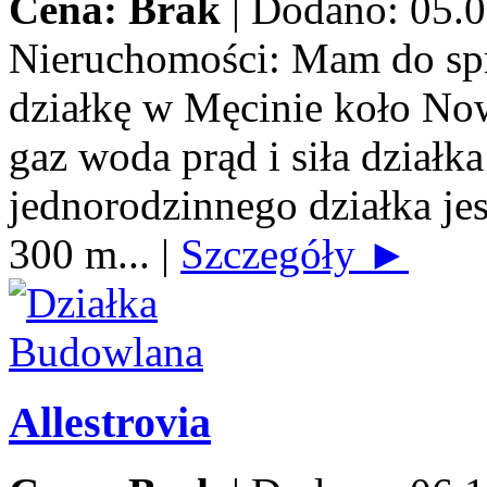
Cena: Brak
|
Dodano: 05.0
Nieruchomości:
Mam do spr
działkę w Męcinie koło No
gaz woda prąd i siła dzia
jednorodzinnego działka jes
300 m...
|
Szczegóły ►
Allestrovia