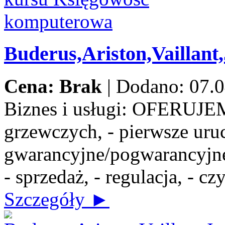
Buderus,Ariston,Vaillant
Cena: Brak
|
Dodano: 07.0
Biznes i usługi:
OFERUJEMY:
grzewczych, - pierwsze uru
gwarancyjne/pogwarancyjne,
- sprzedaż, - regulacja, - c
Szczegóły ►